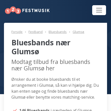
Forside
Festband
Bluesbands
Glumsø
Bluesbands nær
Glumsø
Modtag tilbud fra bluesbands
nær Glumsø her
Ønsker du at booke bluesbands til et
arrangement i Glumsø, så kan vi hjælpe dig. Du
kan enten søge og finde bluesbands nær
Glumsø eller benytte vores matching-service.
146 Bluesbands
i nærheden af Glumsø