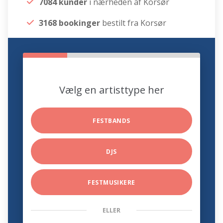
7084 kunder
i nærheden af Korsør
3168 bookinger
bestilt fra Korsør
Vælg en artisttype her
FESTBANDS
DJS
FESTMUSIKERE
ELLER