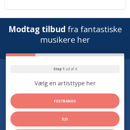
Modtag tilbud
fra fantastiske
musikere her
Step 1
ud af 4
Vælg en artisttype her
FESTBANDS
DJS