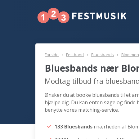
Forside
Festband
Bluesbands
Blommens
Bluesbands nær Bl
Modtag tilbud fra bluesban
Ønsker du at booke bluesbands til et ar
hjælpe dig. Du kan enten søge og finde
benytte vores matching-service.
133 Bluesbands
i nærheden af Blo