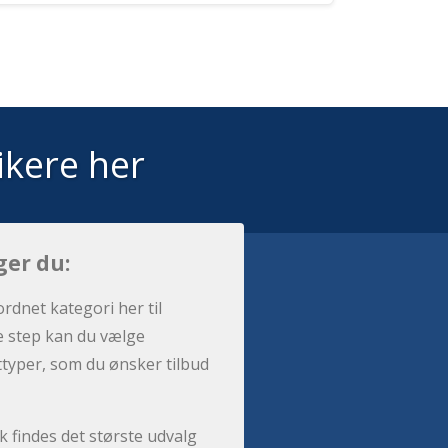
ikere her
ger du:
ordnet kategori her til
e step kan du vælge
sttyper, som du ønsker tilbud
 findes det største udvalg