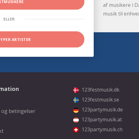
STMUSIKERE
af musikere i D
musik til enhve
ELLER
TYPER ARTISTER
rmation
123festmusik.dk
123festmusik.se
123partymusik.de
 og betingelser
123partymusik.at
123partymusik.ch
kt