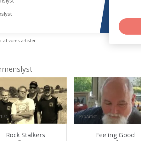
nslyst
slyst
 af vores artister
mmenslyst
tist
ProArtist
Rock Stalkers
Feeling Good