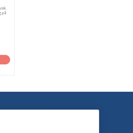
usik.
g på