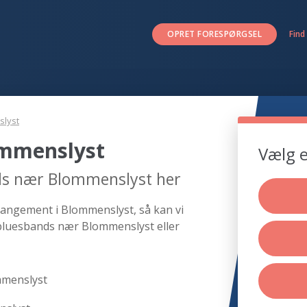
OPRET FORESPØRGSEL
Find
lyst
ommenslyst
Vælg e
ds nær Blommenslyst her
rangement i Blommenslyst, så kan vi
 bluesbands nær Blommenslyst eller
mmenslyst