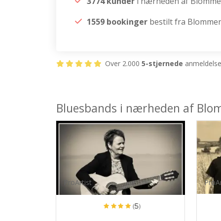
3774 kunder
i nærheden af Blomme
1559 bookinger
bestilt fra Blommen
Over 2.000
5-stjernede
anmeldelser
Bluesbands i nærheden af Blo
ProArtist
ProAr
(5)