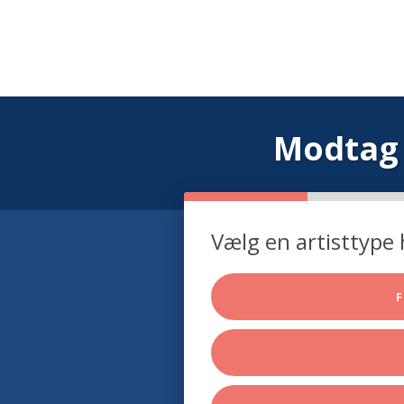
Modtag 
Vælg en artisttype 
F