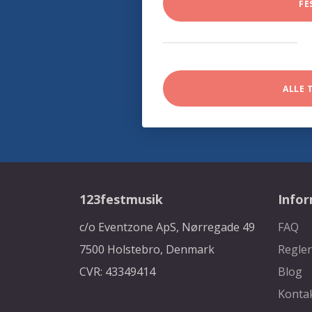
FE
ALLE 
123festmusik
Info
c/o Eventzone ApS, Nørregade 49
FAQ
7500 Holstebro, Denmark
Regler
CVR: 43349414
Blog
Konta