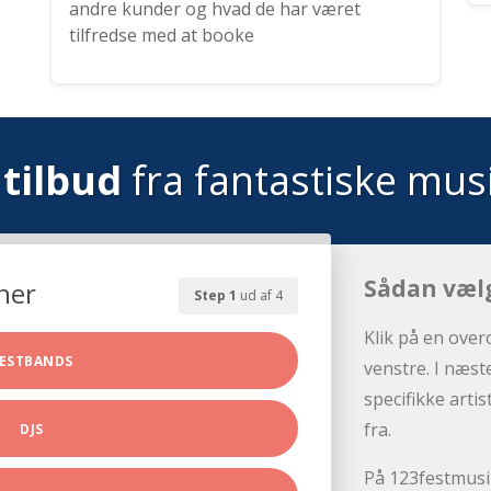
andre kunder og hvad de har været
tilfredse med at booke
tilbud
fra fantastiske mus
Sådan væl
her
Step 1
ud af 4
Klik på en over
ESTBANDS
venstre. I næst
specifikke arti
fra.
DJS
På 123festmusik