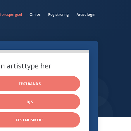
 forespørgsel
Om os
Registrering
Artist login
n artisttype her
FESTBANDS
DJS
FESTMUSIKERE