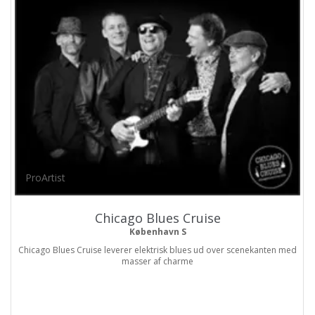
ProArtist
Chicago Blues Cruise
København S
Chicago Blues Cruise leverer elektrisk blues ud over scenekanten med
masser af charme