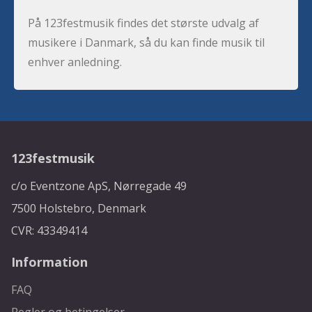
På 123festmusik findes det største udvalg af
musikere i Danmark, så du kan finde musik til
enhver anledning.
123festmusik
c/o Eventzone ApS, Nørregade 49
7500 Holstebro, Denmark
CVR: 43349414
Information
FAQ
Regler og betingelser