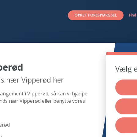
OPRET FORESPØRGSEL
Find
perød
Vælg e
ds nær Vipperød her
rangement i Vipperød, så kan vi hjælpe
nds nær Vipperød eller benytte vores
erød