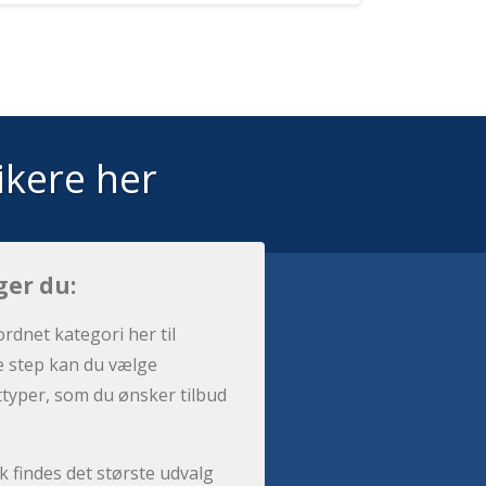
ikere her
ger du:
ordnet kategori her til
e step kan du vælge
sttyper, som du ønsker tilbud
 findes det største udvalg