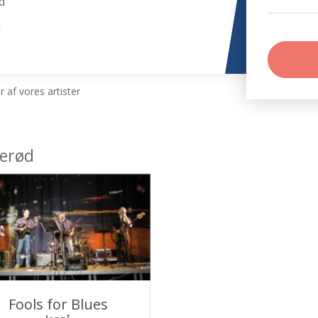
d
d
 af vores artister
perød
tist
Fools for Blues