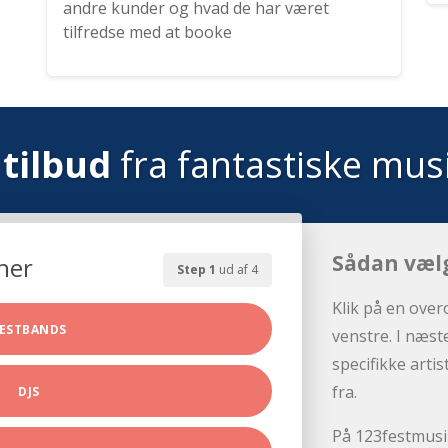
andre kunder og hvad de har været
tilfredse med at booke
tilbud
fra fantastiske mus
Sådan væl
her
Step 1
ud af 4
Klik på en over
ESTBANDS
venstre. I næst
specifikke arti
fra.
DJS
På 123festmusik