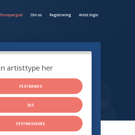
 forespørgsel
Om os
Registrering
Artist login
n artisttype her
FESTBANDS
DJS
FESTMUSIKERE