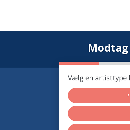
Modtag 
Vælg en artisttype 
F