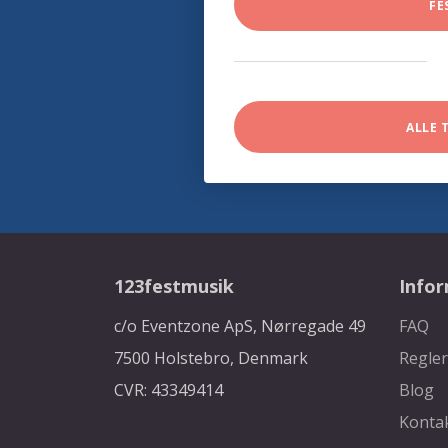
FE
ALLE 
123festmusik
Info
c/o Eventzone ApS, Nørregade 49
FAQ
7500 Holstebro, Denmark
Regler
CVR: 43349414
Blog
Konta