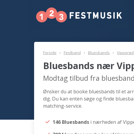
Forside
Festband
Bluesbands
Vipperød
Bluesbands nær Vip
Modtag tilbud fra bluesban
Ønsker du at booke bluesbands til et ar
dig. Du kan enten søge og finde bluesba
matching-service.
146 Bluesbands
i nærheden af Vipp