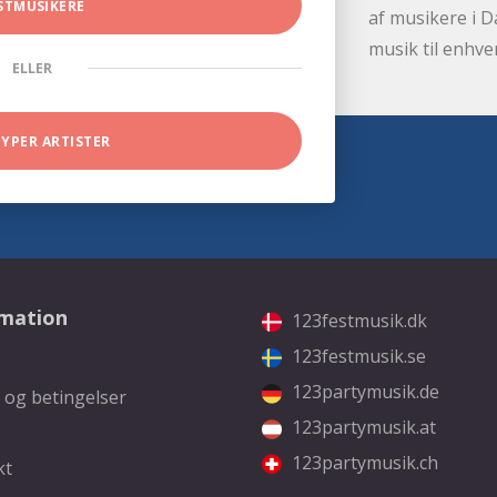
STMUSIKERE
af musikere i D
musik til enhve
ELLER
TYPER ARTISTER
rmation
123festmusik.dk
123festmusik.se
123partymusik.de
 og betingelser
123partymusik.at
123partymusik.ch
kt