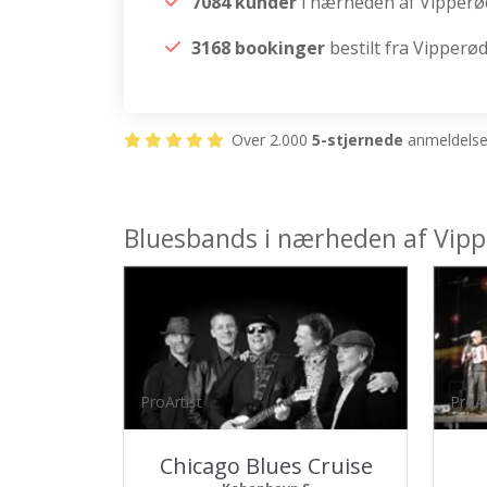
7084 kunder
i nærheden af Vipperø
3168 bookinger
bestilt fra Vipperø
Over 2.000
5-stjernede
anmeldelser
Bluesbands i nærheden af Vip
ProArtist
ProAr
Chicago Blues Cruise