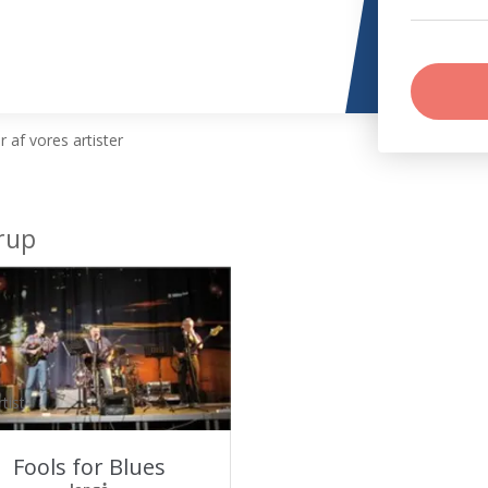
 af vores artister
rup
tist
Fools for Blues