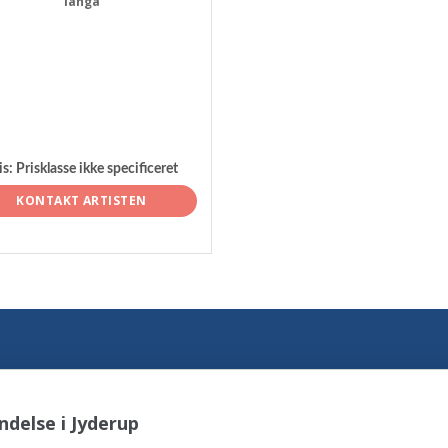
langå
is:
Prisklasse ikke specificeret
KONTAKT ARTISTEN
delse i Jyderup