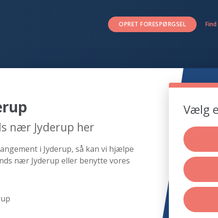
OPRET FORESPØRGSEL
Find
erup
Vælg e
ds nær Jyderup her
rangement i Jyderup, så kan vi hjælpe
nds nær Jyderup eller benytte vores
rup