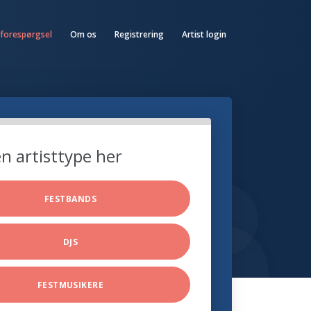
 forespørgsel
Om os
Registrering
Artist login
n artisttype her
FESTBANDS
DJS
FESTMUSIKERE