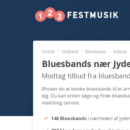
Forside
Festband
Bluesbands
Jyderup
Bluesbands nær Jyd
Modtag tilbud fra bluesban
Ønsker du at booke bluesbands til et ar
dig. Du kan enten søge og finde bluesba
matching-service.
146 Bluesbands
i nærheden af Jyde