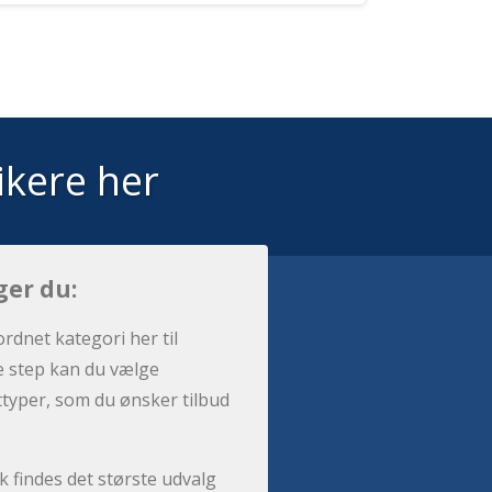
ikere her
ger du:
ordnet kategori her til
e step kan du vælge
sttyper, som du ønsker tilbud
 findes det største udvalg