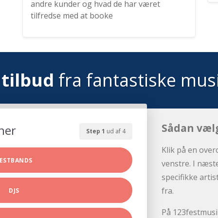
andre kunder og hvad de har været
tilfredse med at booke
tilbud
fra fantastiske mus
Sådan væl
her
Step 1
ud af 4
Klik på en over
ESTBANDS
venstre. I næst
specifikke arti
fra.
DJS
På 123festmusik