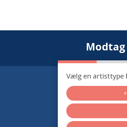
Modtag 
Vælg en artisttype 
F