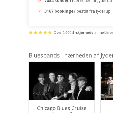
7084 kunder
i nærheden af Jyderup
3167 bookinger
bestilt fra Jyderup
Over 2.000
5-stjernede
anmeldelser
Bluesbands i nærheden af Jyde
ProArtist
ProAr
Chicago Blues Cruise