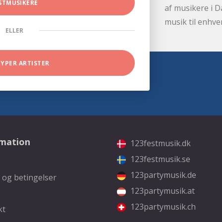
STMUSIKERE
af musikere i D
musik til enhve
ELLER
TYPER ARTISTER
rmation
123festmusik.dk
123festmusik.se
123partymusik.de
 og betingelser
123partymusik.at
123partymusik.ch
kt