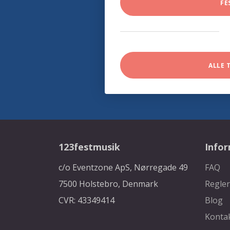
FE
ALLE 
123festmusik
Info
c/o Eventzone ApS, Nørregade 49
FAQ
7500 Holstebro, Denmark
Regler
CVR: 43349414
Blog
Konta