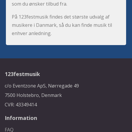
som du ønsker tilbud fra.
På 123festmusik findes det største udvalg af
musikere i Danmark, så du kan finde musik til
enhver anledning.
123festmusik
c/o Eventzone ApS, Nørregade 49
7500 Holstebro, Denmark
CVR: 43349414
Information
FAQ