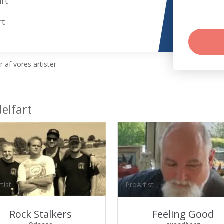
art
rt
 af vores artister
elfart
tist
ProArtist
Rock Stalkers
Feeling Good