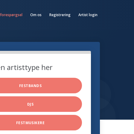
 forespørgsel
Om os
Registrering
Artist login
n artisttype her
FESTBANDS
DJS
FESTMUSIKERE