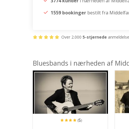
3774 kunder
i nærheden af Middelf
1559 bookinger
bestilt fra Middelfa
Over 2.000
5-stjernede
anmeldelser
Bluesbands i nærheden af Midd
ProArtist
ProAr
(5)