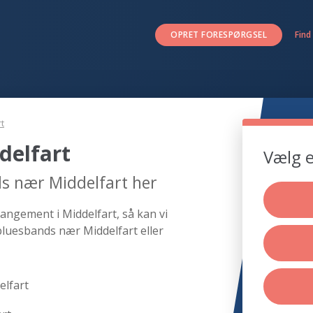
OPRET FORESPØRGSEL
Find
t
delfart
Vælg e
s nær Middelfart her
angement i Middelfart, så kan vi
bluesbands nær Middelfart eller
elfart