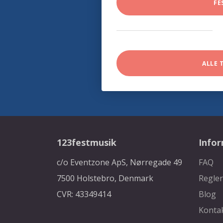
FE
ALLE 
123festmusik
Info
c/o Eventzone ApS, Nørregade 49
FAQ
7500 Holstebro, Denmark
Regler
CVR: 43349414
Blog
Konta