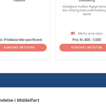
Odense
svendborg
Alsidighed, Kvalitet. Rigtigt livem
Stor erfaring med underholdnin
dansk
Klik for at se video
is:
Prisklasse ikke specificeret
Pris:
Kr. 800 - 5.000
KONTAKT ARTISTEN
KONTAKT ARTISTEN
delse i Middelfart