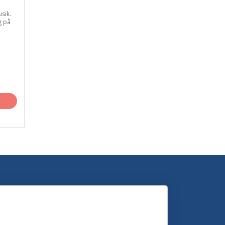
usik.
g på