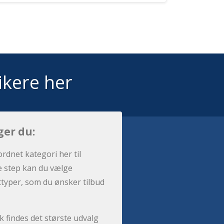
ikere her
ger du:
ordnet kategori her til
e step kan du vælge
sttyper, som du ønsker tilbud
 findes det største udvalg