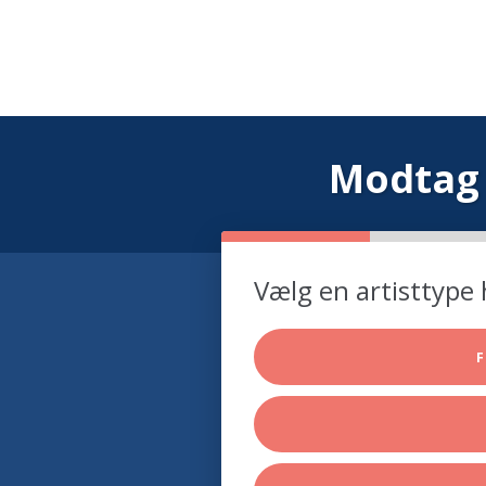
Modtag 
Vælg en artisttype 
F