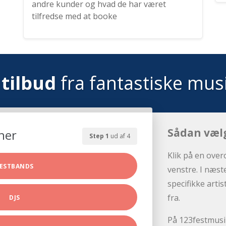
andre kunder og hvad de har været
tilfredse med at booke
tilbud
fra fantastiske mus
Sådan væl
her
Step 1
ud af 4
Klik på en over
ESTBANDS
venstre. I næst
specifikke arti
fra.
DJS
På 123festmusik