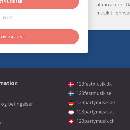
STMUSIKERE
af musikere i D
musik til enhve
ELLER
TYPER ARTISTER
rmation
123festmusik.dk
123festmusik.se
123partymusik.de
 og betingelser
123partymusik.at
123partymusik.ch
kt