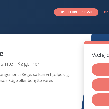
OPRET FORESPØRGSEL
Find
e
Vælg e
ds nær Køge her
angement i Køge, så kan vi hjælpe dig.
nær Køge eller benytte vores
e