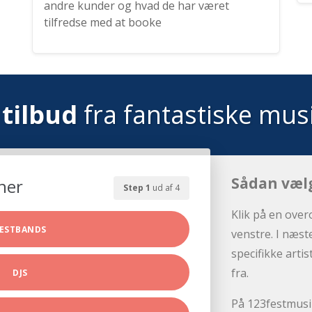
andre kunder og hvad de har været
tilfredse med at booke
tilbud
fra fantastiske mus
Sådan væl
her
Step 1
ud af 4
Klik på en over
ESTBANDS
venstre. I næst
specifikke arti
fra.
DJS
På 123festmusik