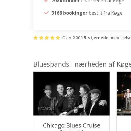
7084 kunder
i nærheden af Køge
3168 bookinger
bestilt fra Køge
Over 2.000
5-stjernede
anmeldelser
Bluesbands i nærheden af Køg
ProArtist
ProAr
Chicago Blues Cruise