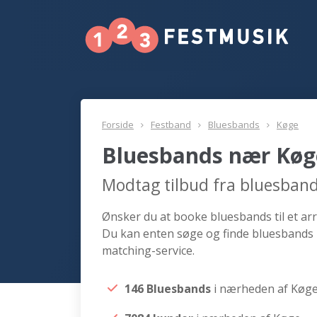
Forside
Festband
Bluesbands
Køge
Bluesbands nær Køg
Modtag tilbud fra bluesban
Ønsker du at booke bluesbands til et arr
Du kan enten søge og finde bluesbands 
matching-service.
146 Bluesbands
i nærheden af Køg