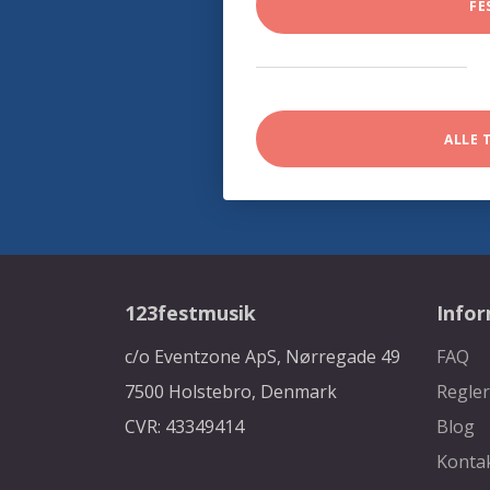
FE
ALLE 
123festmusik
Info
c/o Eventzone ApS, Nørregade 49
FAQ
7500 Holstebro, Denmark
Regler
CVR: 43349414
Blog
Konta