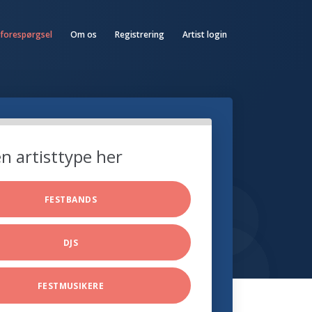
 forespørgsel
Om os
Registrering
Artist login
n artisttype her
FESTBANDS
DJS
FESTMUSIKERE