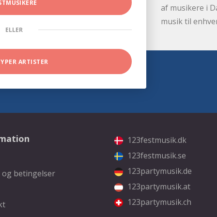
STMUSIKERE
af musikere i D
musik til enhve
ELLER
TYPER ARTISTER
rmation
123festmusik.dk
123festmusik.se
123partymusik.de
 og betingelser
123partymusik.at
123partymusik.ch
kt