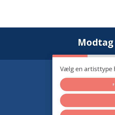
Modtag 
Vælg en artisttype 
F