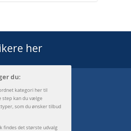
ikere her
ger du:
ordnet kategori her til
e step kan du vælge
sttyper, som du ønsker tilbud
 findes det største udvalg