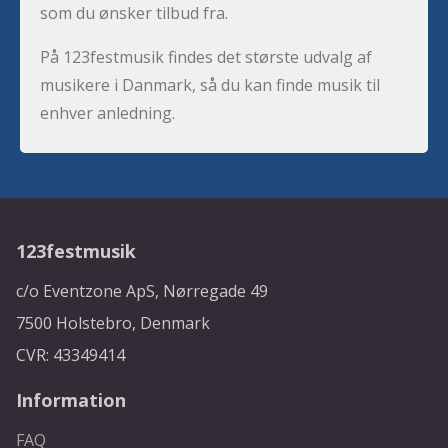
som du ønsker tilbud fra.
På 123festmusik findes det største udvalg af
musikere i Danmark, så du kan finde musik til
enhver anledning.
123festmusik
c/o Eventzone ApS, Nørregade 49
7500 Holstebro, Denmark
CVR: 43349414
Information
FAQ