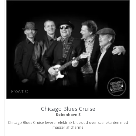
ProArtist
Chicago Blues Cruise
København S
Chicago Blues Cruise leverer elektrisk blues ud over scenekanten med
masser af charme