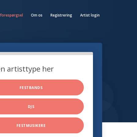
 forespørgsel
Om os
Registrering
Artist login
n artisttype her
FESTBANDS
DJS
FESTMUSIKERE