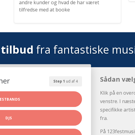
andre kunder og hvad de har været
tilfredse med at booke
tilbud
fra fantastiske mus
Sådan væl
her
Step 1
ud af 4
Klik på en over
ESTBANDS
venstre. I næst
specifikke arti
fra.
DJS
På 123festmusik