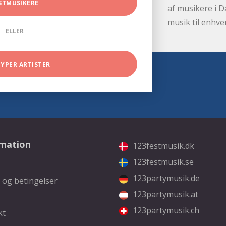
STMUSIKERE
af musikere i D
musik til enhve
ELLER
TYPER ARTISTER
rmation
123festmusik.dk
123festmusik.se
123partymusik.de
 og betingelser
123partymusik.at
123partymusik.ch
kt