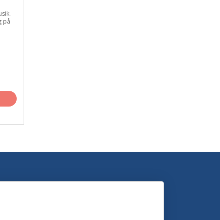
usik.
g på