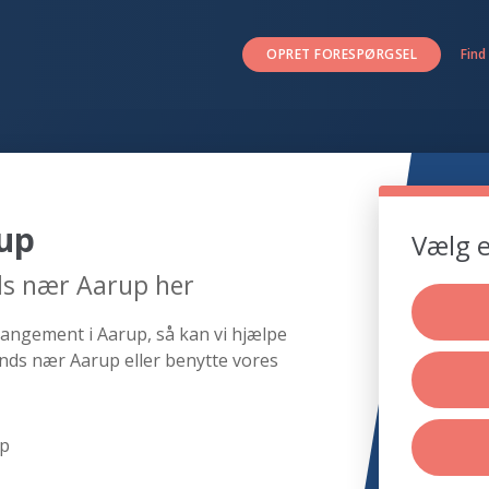
OPRET FORESPØRGSEL
Find
up
Vælg e
ds nær Aarup her
rangement i Aarup, så kan vi hjælpe
nds nær Aarup eller benytte vores
up