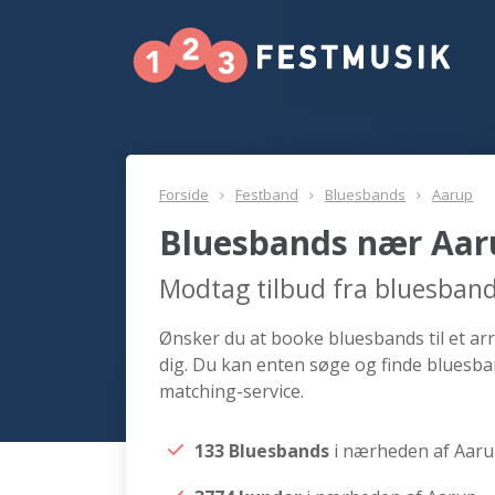
Forside
Festband
Bluesbands
Aarup
Bluesbands nær Aar
Modtag tilbud fra bluesban
Ønsker du at booke bluesbands til et ar
dig. Du kan enten søge og finde bluesba
matching-service.
133 Bluesbands
i nærheden af Aar