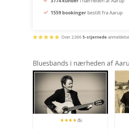
3774 kunder
i nærheden af Aarup
1559 bookinger
bestilt fra Aarup
Over 2.000
5-stjernede
anmeldelser
Bluesbands i nærheden af Aar
ProArtist
ProAr
(5)