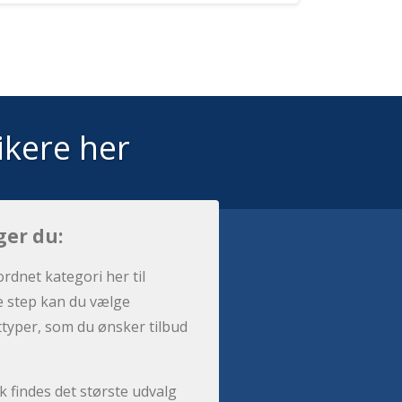
ikere her
ger du:
ordnet kategori her til
e step kan du vælge
sttyper, som du ønsker tilbud
 findes det største udvalg