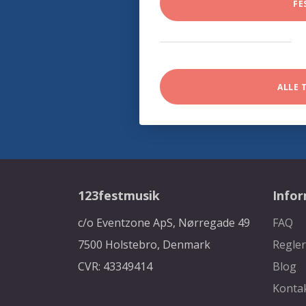
FE
ALLE 
123festmusik
Info
c/o Eventzone ApS, Nørregade 49
FAQ
7500 Holstebro, Denmark
Regler
CVR: 43349414
Blog
Konta