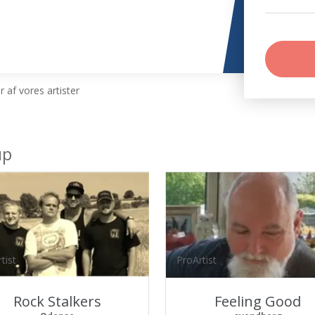
 af vores artister
up
tist
ProArtist
Rock Stalkers
Feeling Good