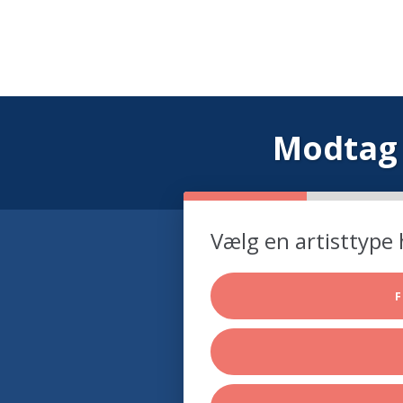
Modtag 
Vælg en artisttype 
F