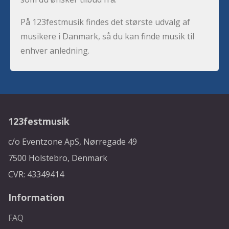
På 123festmusik findes det største udvalg af
musikere i Danmark, så du kan finde musik til
enhver anledning.
123festmusik
c/o Eventzone ApS, Nørregade 49
7500 Holstebro, Denmark
CVR: 43349414
Information
FAQ