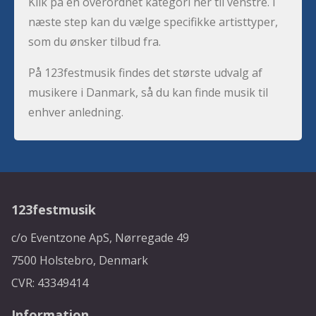
Klik på en overordnet kategori her til venstre. I
næste step kan du vælge specifikke artisttyper,
som du ønsker tilbud fra.
På 123festmusik findes det største udvalg af
musikere i Danmark, så du kan finde musik til
enhver anledning.
123festmusik
c/o Eventzone ApS, Nørregade 49
7500 Holstebro, Denmark
CVR: 43349414
Information