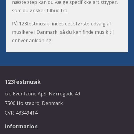
næste step kan du vælge specifikke artisttyper,
som du ønsker tilbud fra.
På 123festmusik findes det største udvalg af
musikere i Danmark, så du kan finde musik til
enhver anledning.
123festmusik
c/o Eventzone ApS, Nørregade 49
7500 Holstebro, Denmark
CVR: 43349414
Information