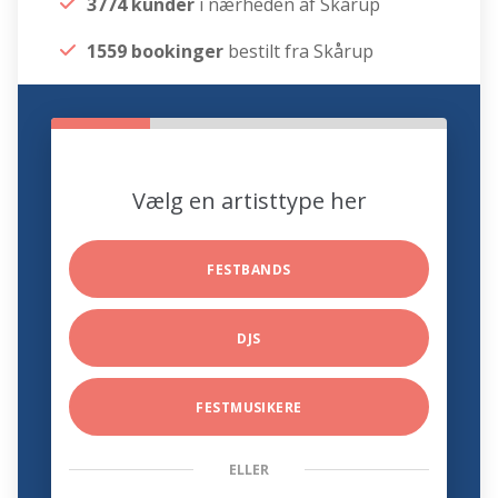
3774 kunder
i nærheden af Skårup
1559 bookinger
bestilt fra Skårup
Vælg en artisttype her
FESTBANDS
DJS
FESTMUSIKERE
ELLER