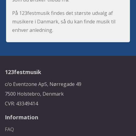
På 123festmusik findes det største udvalg af
musikere i Danmark, så du kan finde musik til
enhver anledning.
123festmusik
c/o Eventzone ApS, Nørregade 49
7500 Holstebro, Denmark
CVR: 43349414
Information
FAQ