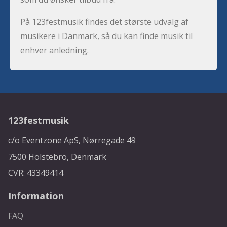
På 123festmusik findes det største udvalg af
musikere i Danmark, så du kan finde musik til
enhver anledning.
123festmusik
c/o Eventzone ApS, Nørregade 49
7500 Holstebro, Denmark
CVR: 43349414
Information
FAQ