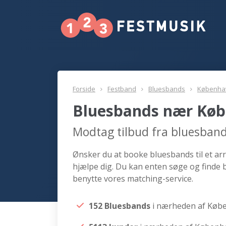
Forside
Festband
Bluesbands
Københa
Bluesbands nær Kø
Modtag tilbud fra bluesban
Ønsker du at booke bluesbands til et ar
hjælpe dig. Du kan enten søge og finde
benytte vores matching-service.
152 Bluesbands
i nærheden af Køb