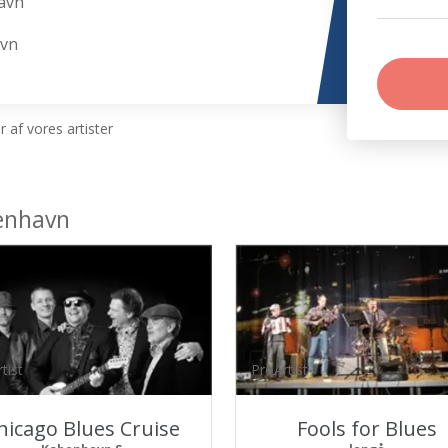
avn
avn
 af vores artister
enhavn
tist
ProArtist
hicago Blues Cruise
Fools for Blues