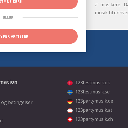
STMUSIKERE
af musikere i D
musik til enhve
ELLER
TYPER ARTISTER
rmation
123festmusik.dk
123festmusik.se
123partymusik.de
 og betingelser
123partymusik.at
123partymusik.ch
kt