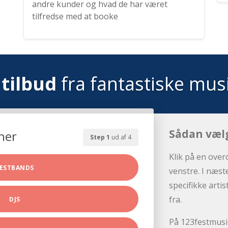
andre kunder og hvad de har været
tilfredse med at booke
tilbud
fra fantastiske mus
Sådan væl
her
Step 1
ud af 4
Klik på en over
ESTBANDS
venstre. I næst
specifikke arti
fra.
DJS
På 123festmusik