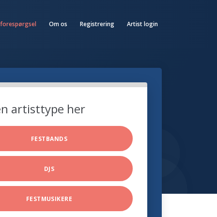
 forespørgsel
Om os
Registrering
Artist login
n artisttype her
FESTBANDS
DJS
FESTMUSIKERE