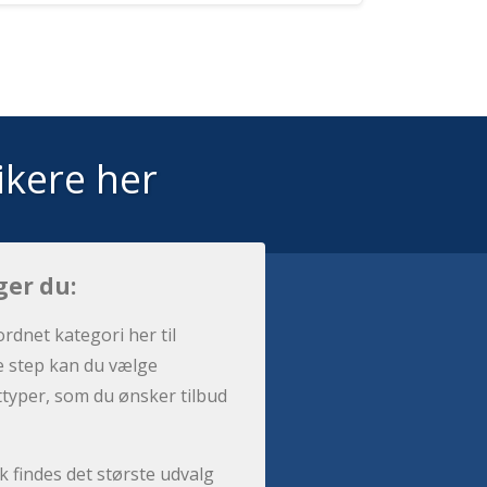
ikere her
ger du:
ordnet kategori her til
e step kan du vælge
sttyper, som du ønsker tilbud
 findes det største udvalg