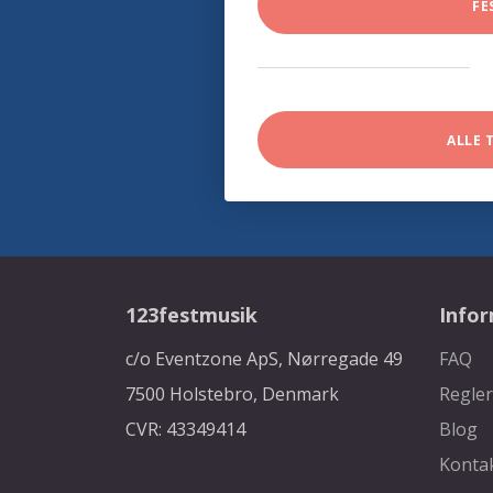
FE
ALLE 
123festmusik
Info
c/o Eventzone ApS, Nørregade 49
FAQ
7500 Holstebro, Denmark
Regler
CVR: 43349414
Blog
Konta