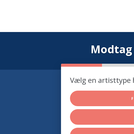
Modtag 
Vælg en artisttype 
F