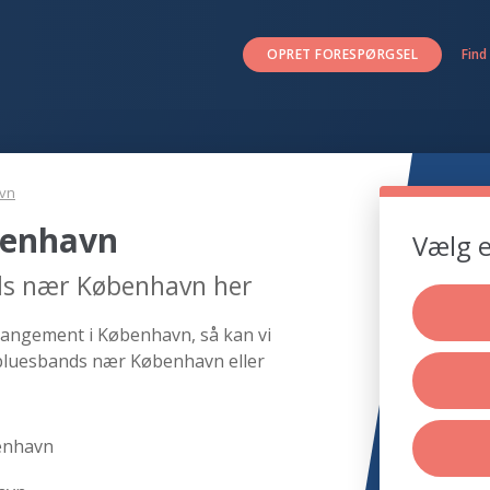
OPRET FORESPØRGSEL
Find
vn
benhavn
Vælg e
ds nær København her
rangement i København, så kan vi
 bluesbands nær København eller
enhavn