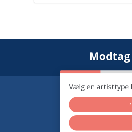
Modtag 
Vælg en artisttype 
F