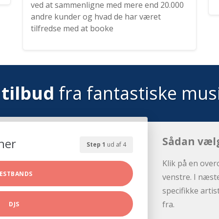
ved at sammenligne med mere end 20.000
andre kunder og hvad de har været
tilfredse med at booke
tilbud
fra fantastiske mus
Sådan væl
her
Step 1
ud af 4
Klik på en over
ESTBANDS
venstre. I næst
specifikke arti
fra.
DJS