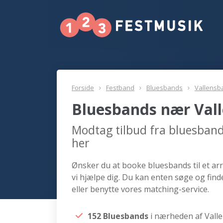
Forside
Festband
Bluesbands
Vallensb
Bluesbands nær Val
Modtag tilbud fra bluesban
her
Ønsker du at booke bluesbands til et ar
vi hjælpe dig. Du kan enten søge og fi
eller benytte vores matching-service.
152 Bluesbands
i nærheden af Vall