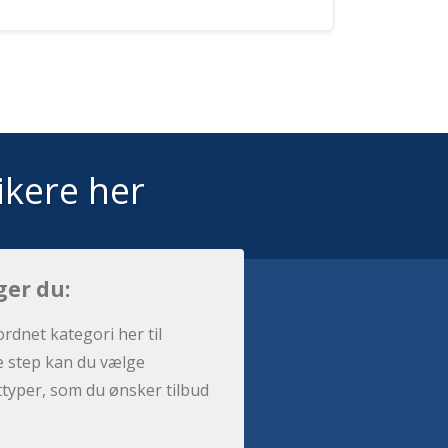
ikere her
ger du:
ordnet kategori her til
e step kan du vælge
sttyper, som du ønsker tilbud