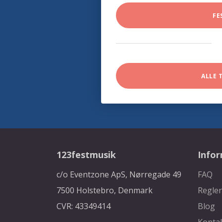
FE
ALLE 
123festmusik
Info
c/o Eventzone ApS, Nørregade 49
FAQ
7500 Holstebro, Denmark
Regler
CVR: 43349414
Blog