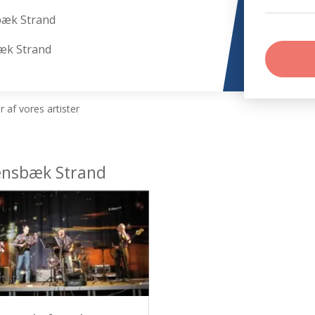
bæk Strand
bæk Strand
 af vores artister
lensbæk Strand
tist