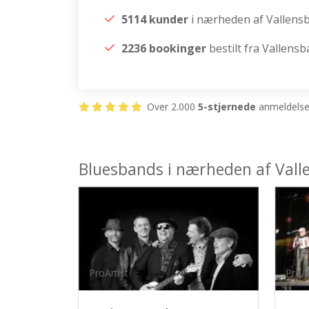
5114 kunder
i nærheden af Vallens
2236 bookinger
bestilt fra Vallens
Over 2.000
5-stjernede
anmeldelser
Bluesbands i nærheden af Val
ProArtist
ProAr