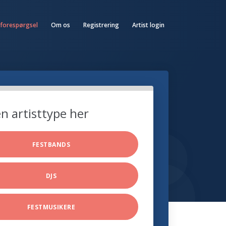
 forespørgsel
Om os
Registrering
Artist login
n artisttype her
FESTBANDS
DJS
FESTMUSIKERE