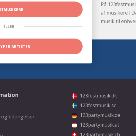
På 123festmusik
STMUSIKERE
af musikere i D
musik til enhve
ELLER
TYPER ARTISTER
rmation
123festmusik.dk
123festmusik.se
123partymusik.de
 og betingelser
123partymusik.at
123partymusik.ch