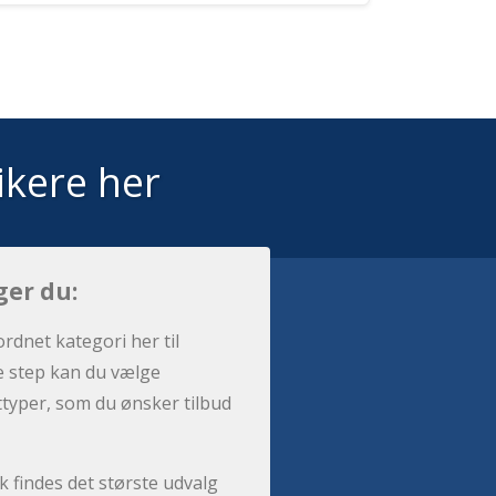
ikere her
ger du:
ordnet kategori her til
e step kan du vælge
sttyper, som du ønsker tilbud
 findes det største udvalg