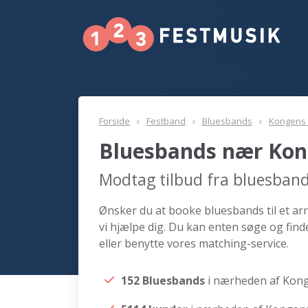
Forside
Festband
Bluesbands
Kongens
Bluesbands nær Kon
Modtag tilbud fra bluesban
Ønsker du at booke bluesbands til et a
vi hjælpe dig. Du kan enten søge og fi
eller benytte vores matching-service.
152 Bluesbands
i nærheden af Kon