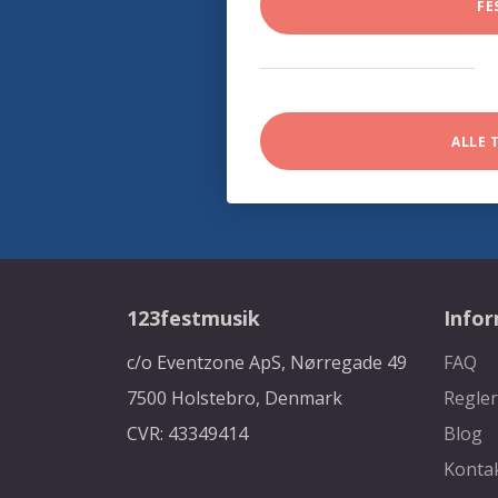
FE
ALLE 
123festmusik
Info
c/o Eventzone ApS, Nørregade 49
FAQ
7500 Holstebro, Denmark
Regler
CVR: 43349414
Blog
Konta