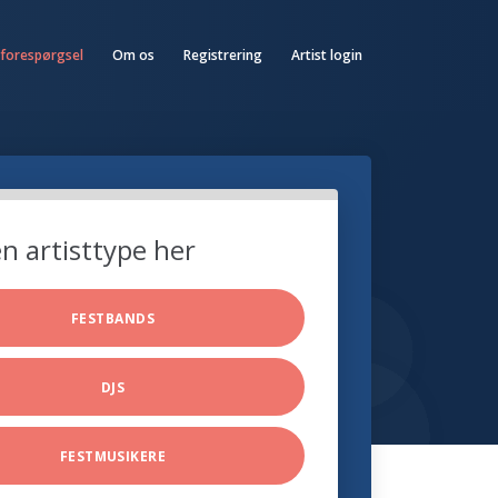
 forespørgsel
Om os
Registrering
Artist login
n artisttype her
FESTBANDS
DJS
FESTMUSIKERE