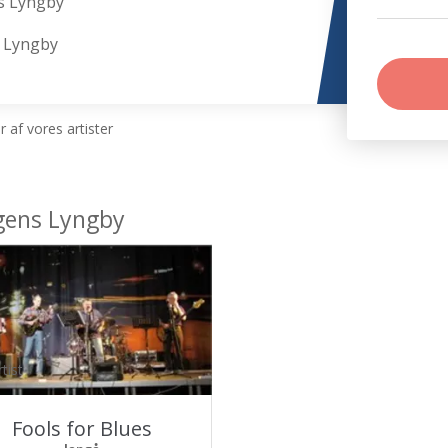
s Lyngby
s Lyngby
 af vores artister
gens Lyngby
tist
Fools for Blues