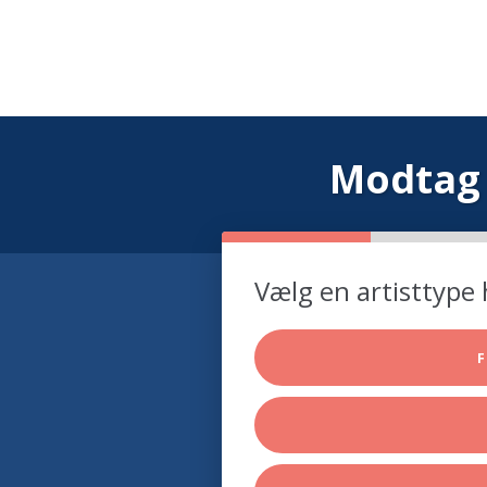
Modtag 
Vælg en artisttype 
F