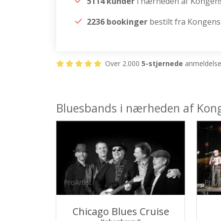
5114 kunder
i nærheden af Kongen
2236 bookinger
bestilt fra Kongen
Over 2.000
5-stjernede
anmeldelser
Bluesbands i nærheden af Kon
ProArtist
ProAr
Chicago Blues Cruise