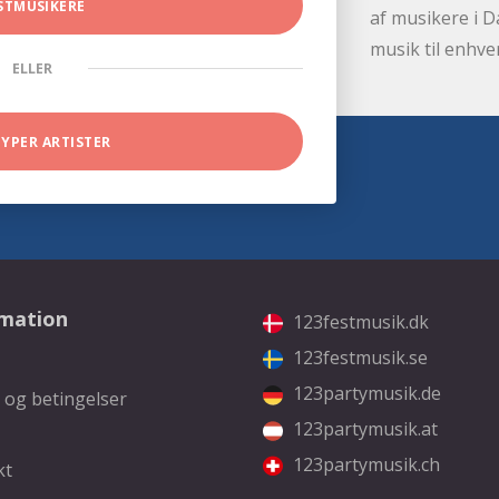
STMUSIKERE
af musikere i D
musik til enhve
ELLER
TYPER ARTISTER
rmation
123festmusik.dk
123festmusik.se
123partymusik.de
 og betingelser
123partymusik.at
123partymusik.ch
kt