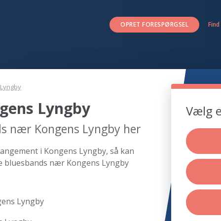
OPRET FORESPØRGSEL
Find
 Lyngby
gens Lyngby
Vælg e
ds nær Kongens Lyngby her
rrangement i Kongens Lyngby, så kan
nde bluesbands nær Kongens Lyngby
gens Lyngby