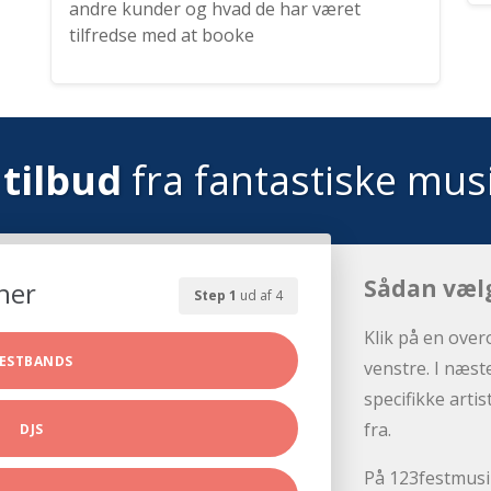
andre kunder og hvad de har været
tilfredse med at booke
tilbud
fra fantastiske mus
Sådan væl
her
Step 1
ud af 4
Klik på en over
ESTBANDS
venstre. I næst
specifikke arti
fra.
DJS
På 123festmusik