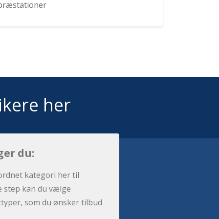
præstationer
ikere her
ger du:
ordnet kategori her til
e step kan du vælge
sttyper, som du ønsker tilbud