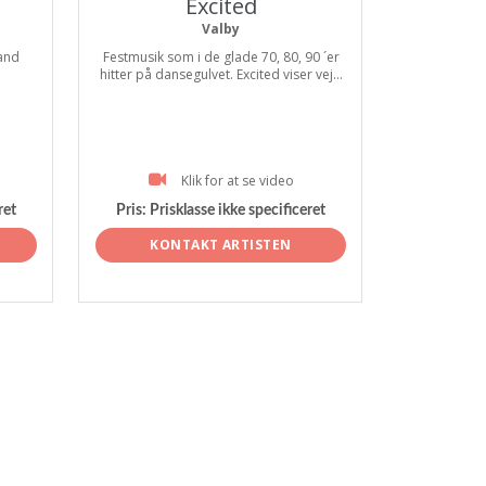
Excited
Valby
and
Festmusik som i de glade 70, 80, 90 ´er
hitter på dansegulvet. Excited viser vej...
Klik for at se video
ret
Pris:
Prisklasse ikke specificeret
KONTAKT ARTISTEN