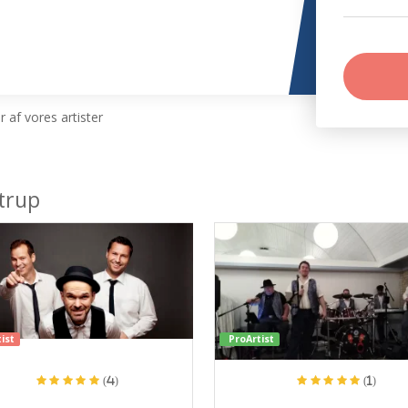
 af vores artister
trup
ist
ProArtist
(4)
(1)