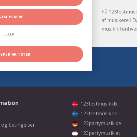
På 123festmusik
STMUSIKERE
af musikere i D
musik til enhve
ELLER
TYPER ARTISTER
rmation
123festmusik.dk
123festmusik.se
123partymusik.de
 og betingelser
123partymusik.at