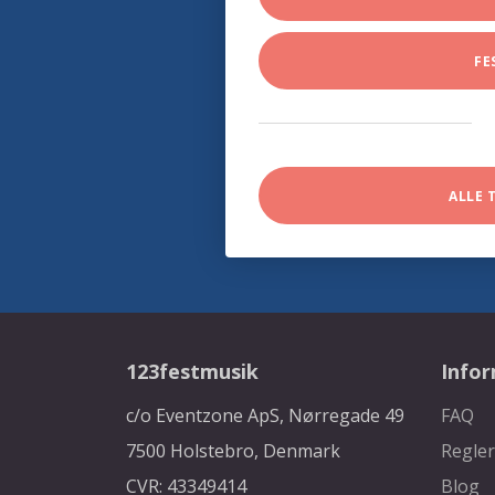
FE
ALLE 
123festmusik
Info
c/o Eventzone ApS, Nørregade 49
FAQ
7500 Holstebro, Denmark
Regler
CVR: 43349414
Blog