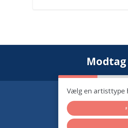
Modtag 
Vælg en artisttype 
F