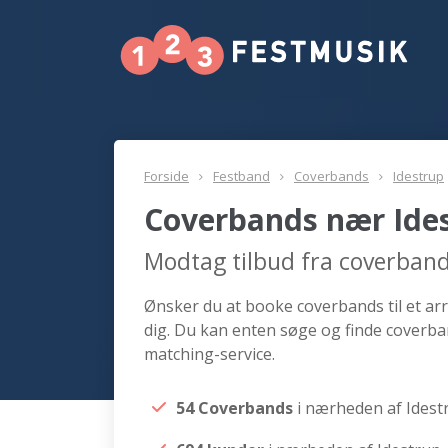
Forside
Festband
Coverbands
Idestrup
Coverbands nær Ide
Modtag tilbud fra coverband
Ønsker du at booke coverbands til et arr
dig. Du kan enten søge og finde coverba
matching-service.
54 Coverbands
i nærheden af Idest