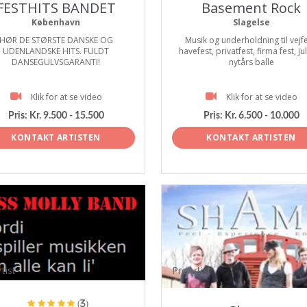
FESTHITS BANDET
Basement Rock
København
Slagelse
HØR DE STØRSTE DANSKE OG
Musik og underholdning til vejfe
UDENLANDSKE HITS. FULDT
havefest, privatfest, firma fest, ju
DANSEGULVSGARANTI!
nytårs balle
Klik for at se video
Klik for at se video
Pris:
Kr. 9.500 - 15.500
Pris:
Kr. 6.500 - 10.000
KONTAKT ARTISTEN
KONTAKT ARTISTEN
tist
ProArtist
(3)