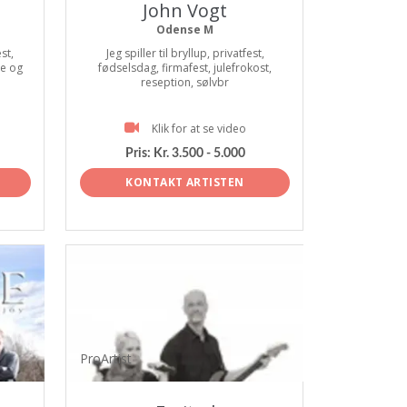
John Vogt
Odense M
st,
Jeg spiller til bryllup, privatfest,
le og
fødselsdag, firmafest, julefrokost,
reseption, sølvbr
Klik for at se video
Pris:
Kr. 3.500 - 5.000
KONTAKT ARTISTEN
ProArtist