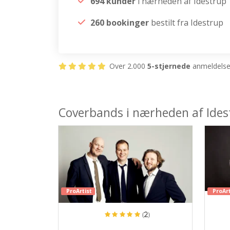
694 kunder
i nærheden af Idestrup
260 bookinger
bestilt fra Idestrup
Over 2.000
5-stjernede
anmeldelser
Coverbands i nærheden af Ides
ProArtist
ProArt
(2)