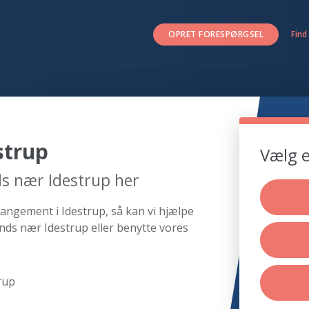
OPRET FORESPØRGSEL
Find
strup
Vælg e
s nær Idestrup her
angement i Idestrup, så kan vi hjælpe
nds nær Idestrup eller benytte vores
rup