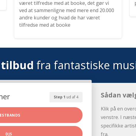
været tilfredse med at booke, det gør vi
ved at sammenligne med mere end 20.000
andre kunder og hvad de har været
tilfredse med at booke
tilbud
fra fantastiske mus
Sådan væl
her
Step 1
ud af 4
Klik på en over
ESTBANDS
venstre. I næst
specifikke arti
fra.
DJS