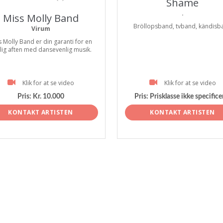
Shame
.
Miss Molly Band
Bröllopsband, tvband, kändisb
Virum
s Molly Band er din garanti for en
tlig aften med dansevenlig musik.
Klik for at se video
Klik for at se video
Pris:
Kr. 10.000
Pris:
Prisklasse ikke specifice
KONTAKT ARTISTEN
KONTAKT ARTISTEN