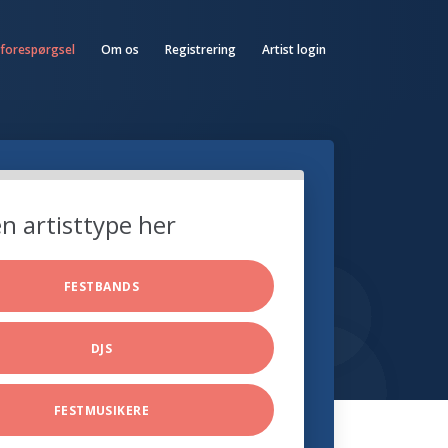
 forespørgsel
Om os
Registrering
Artist login
n artisttype her
FESTBANDS
DJS
FESTMUSIKERE