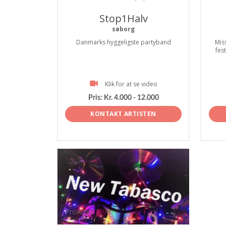
Stop1Halv
søborg
Danmarks hyggeligste partyband
Mis
fes
Klik for at se video
Pris:
Kr. 4.000 - 12.000
KONTAKT ARTISTEN
ProArtist