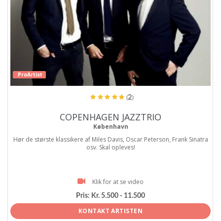
ProArtist
(2)
COPENHAGEN JAZZTRIO
København
Hør de største klassikere af Miles Davis, Oscar Peterson, Frank Sinatra
osv. Skal opleves!
Klik for at se video
Pris:
Kr. 5.500 - 11.500
KONTAKT ARTISTEN