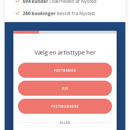
694 kunder
i nærheden af Nysted
260 bookinger
bestilt fra Nysted
Vælg en artisttype her
FESTBANDS
DJS
FESTMUSIKERE
ELLER