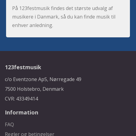
På 123festmusik findes det største udvalg af
musikere i Danmark, så du kan finde musik til
enhver anledning.
123festmusik
c/o Eventzone ApS, Nørregade 49
7500 Holstebro, Denmark
CVR: 43349414
Information
FAQ
Regler og betingelser