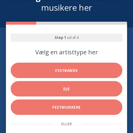
musikere her
Step 1
ud af 4
Vælg en artisttype her
FESTBANDS
DJS
FESTMUSIKERE
ELLER