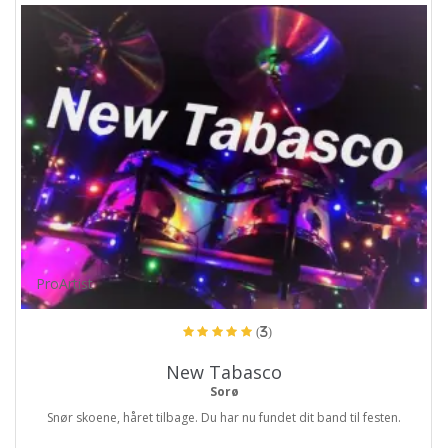
ProArtist
(3)
New Tabasco
Sorø
Snør skoene, håret tilbage. Du har nu fundet dit band til festen.