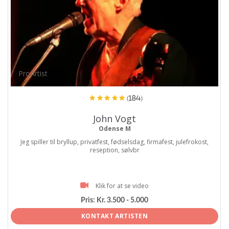
ProArtist
(184)
John Vogt
Odense M
Jeg spiller til bryllup, privatfest, fødselsdag, firmafest, julefrokost,
reseption, sølvbr
Klik for at se video
Pris:
Kr. 3.500 - 5.000
KONTAKT ARTISTEN