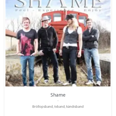
ProArtist
Shame
.
Bröllopsband, tvband, kändisband