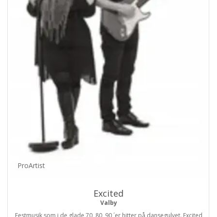
ProArtist
Excited
Valby
Festmusik som i de glade 70, 80, 90 ´er hitter på dansegulvet. Excited