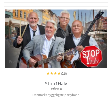
ProArtist
(13)
Stop1Halv
søborg
Danmarks hyggeligste partyband