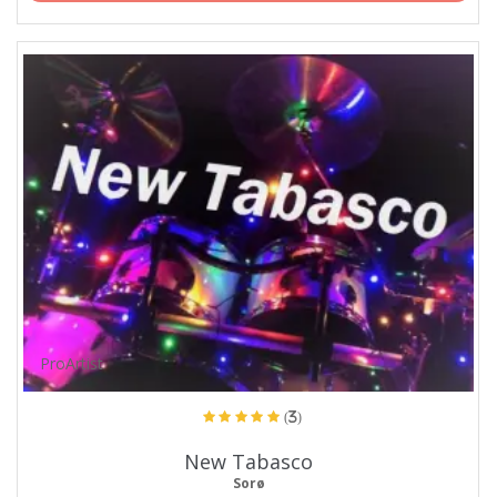
ProArtist
(3)
New Tabasco
Sorø