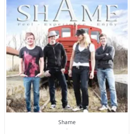
ProArtist
Shame
.