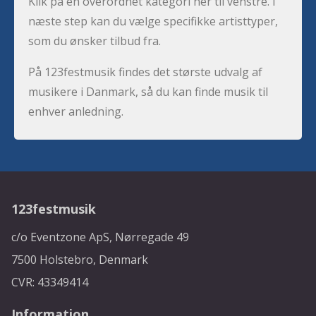
Klik på en overordnet kategori her til venstre. I
næste step kan du vælge specifikke artisttyper,
som du ønsker tilbud fra.
På 123festmusik findes det største udvalg af
musikere i Danmark, så du kan finde musik til
enhver anledning.
123festmusik
c/o Eventzone ApS, Nørregade 49
7500 Holstebro, Denmark
CVR: 43349414
Information