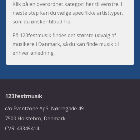
Klik på en overordnet kategori her til venstre. I
næste step kan du vælge specifikke artisttyper,
som du ønsker tilbud fra.
På 123festmusik findes det største udvalg af
musikere i Danmark, så du kan finde musik til
enhver anledning.
123festmusik
c/o Eventzone ApS, Nørregade 49
7500 Holstebro, Denmark
CVR: 43349414