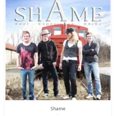
ProArtist
Shame
.