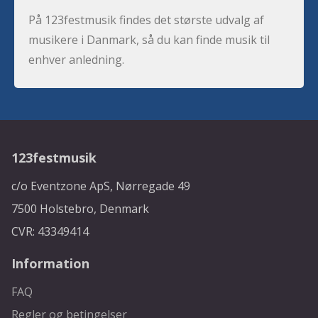
På 123festmusik findes det største udvalg af
musikere i Danmark, så du kan finde musik til
enhver anledning.
123festmusik
c/o Eventzone ApS, Nørregade 49
7500 Holstebro, Denmark
CVR: 43349414
Information
FAQ
Regler og betingelser