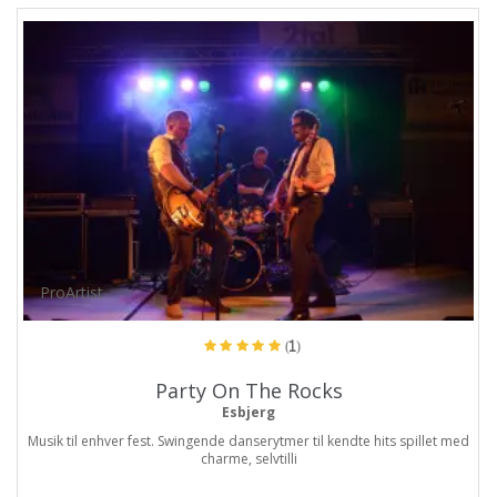
ProArtist
(1)
Party On The Rocks
Esbjerg
Musik til enhver fest. Swingende danserytmer til kendte hits spillet med
charme, selvtilli