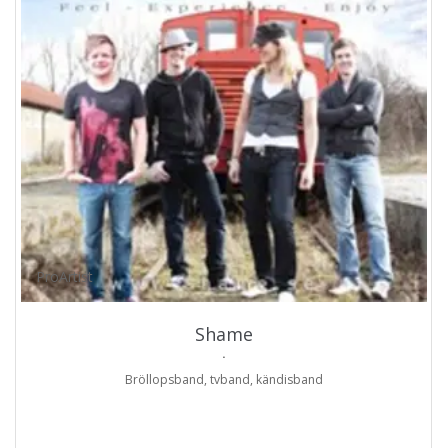
ProArtist
Shame
.
Bröllopsband, tvband, kändisband