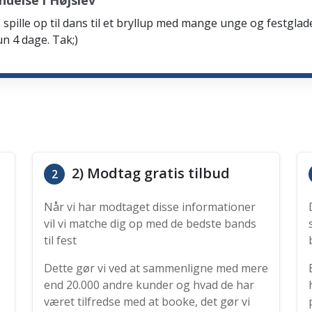
delse i Højslev
spille op til dans til et bryllup med mange unge og festglad
n 4 dage. Tak;)
2) Modtag gratis tilbud
2
Når vi har modtaget disse informationer
vil vi matche dig op med de bedste bands
til fest
Dette gør vi ved at sammenligne med mere
end 20.000 andre kunder og hvad de har
været tilfredse med at booke, det gør vi