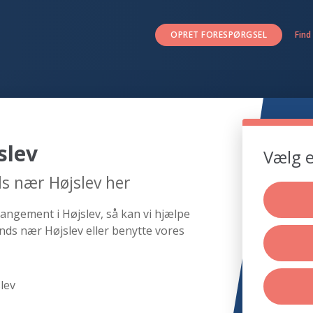
OPRET FORESPØRGSEL
Find
slev
Vælg e
s nær Højslev her
angement i Højslev, så kan vi hjælpe
nds nær Højslev eller benytte vores
lev