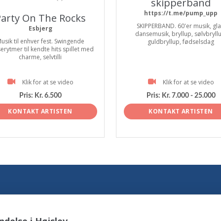
skipperband
https://t.me/pump_upp
arty On The Rocks
SKIPPERBAND. 60'er musik, gl
Esbjerg
dansemusik, bryllup, sølvbryll
usik til enhver fest. Swingende
guldbryllup, fødselsdag
erytmer til kendte hits spillet med
charme, selvtilli
Klik for at se video
Klik for at se video
Pris:
Kr. 6.500
Pris:
Kr. 7.000 - 25.000
KONTAKT ARTISTEN
KONTAKT ARTISTEN