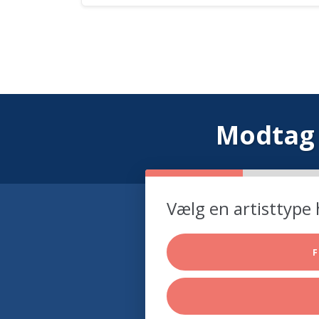
Modtag 
Vælg en artisttype 
F