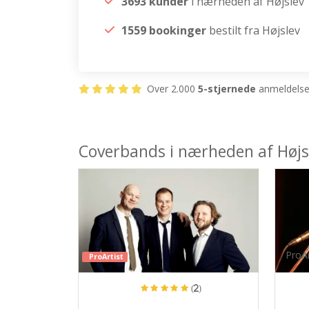
3693 kunder
i nærheden af Højslev
1559 bookinger
bestilt fra Højslev
Over 2.000
5-stjernede
anmeldelser
Coverbands i nærheden af Højs
ProAr
ProArtist
(2)