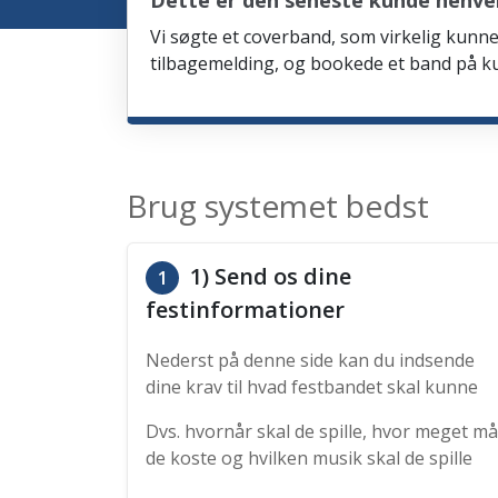
Dette er den seneste kunde henven
Vi søgte et coverband, som virkelig kunne 
tilbagemelding, og bookede et band på ku
Brug systemet bedst
1) Send os dine
1
festinformationer
Nederst på denne side kan du indsende
dine krav til hvad festbandet skal kunne
Dvs. hvornår skal de spille, hvor meget må
de koste og hvilken musik skal de spille