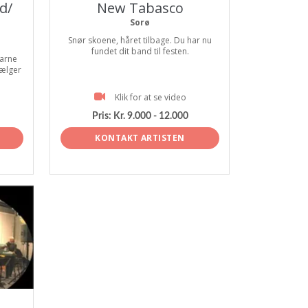
d/
New Tabasco
Sorø
Snør skoene, håret tilbage. Du har nu
fundet dit band til festen.
arne
vælger
Klik for at se video
Pris:
Kr. 9.000 - 12.000
KONTAKT ARTISTEN