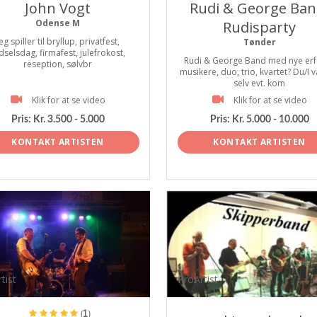
John Vogt
Rudi & George Ban
Odense M
Rudisparty
eg spiller til bryllup, privatfest,
Tønder
dselsdag, firmafest, julefrokost,
Rudi & George Band med nye erf
reseption, sølvbr
musikere, duo, trio, kvartet? Du/I 
selv evt. kom
Klik for at se video
Klik for at se video
Pris:
Kr. 3.500 - 5.000
Pris:
Kr. 5.000 - 10.000
KONTAKT ARTISTEN
KONTAKT ARTISTEN
tist
ProArtist
(1)