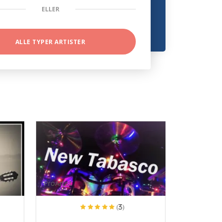
ELLER
ALLE TYPER ARTISTER
ProArtist
(3)