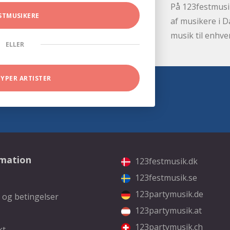
På 123festmusik
STMUSIKERE
af musikere i D
musik til enhve
ELLER
TYPER ARTISTER
rmation
123festmusik.dk
123festmusik.se
123partymusik.de
 og betingelser
123partymusik.at
123partymusik.ch
kt