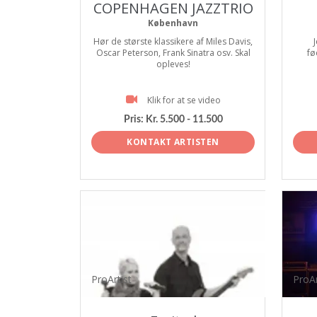
COPENHAGEN JAZZTRIO
København
Hør de største klassikere af Miles Davis,
J
Oscar Peterson, Frank Sinatra osv. Skal
fø
opleves!
Klik for at se video
Pris:
Kr. 5.500 - 11.500
KONTAKT ARTISTEN
ProArtist
ProAr