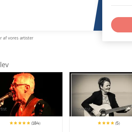
 af vores artister
lev
tist
ProArtist
(184)
(5)