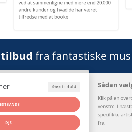
ved at sammenligne med mere end 20.000
andre kunder og hvad de har været
tilfredse med at booke
tilbud
fra fantastiske mus
Sådan væl
her
Step 1
ud af 4
Klik på en over
ESTBANDS
venstre. I næst
specifikke arti
fra.
DJS