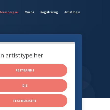
 forespørgsel
Om os
Registrering
Artist login
n artisttype her
FESTBANDS
DJS
FESTMUSIKERE