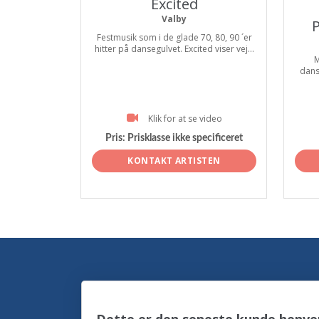
Excited
Valby
P
Festmusik som i de glade 70, 80, 90 ´er
hitter på dansegulvet. Excited viser vej...
M
dans
Klik for at se video
Pris:
Prisklasse ikke specificeret
KONTAKT ARTISTEN