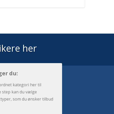
ikere her
ger du:
ordnet kategori her til
e step kan du vælge
sttyper, som du ønsker tilbud