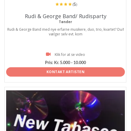
(5)
Rudi & George Band/ Rudisparty
Tønder
Rudi & George Band med nye erfarne musikere, duo, trio, kvartet? Du/I
vælger selv evt. kom
Klik for at se video
Pris:
Kr. 5.000 - 10.000
KONTAKT ARTISTEN