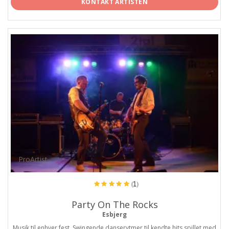
KONTAKT ARTISTEN
ProArtist
(1)
Party On The Rocks
Esbjerg
Musik til enhver fest. Swingende danserytmer til kendte hits spillet med