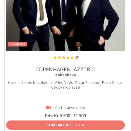
ProArtist
(2)
COPENHAGEN JAZZTRIO
København
Hør de største klassikere af Miles Davis, Oscar Peterson, Frank Sinatra
osv. Skal opleves!
Klik for at se video
Pris:
Kr. 5.500 - 11.500
KONTAKT ARTISTEN