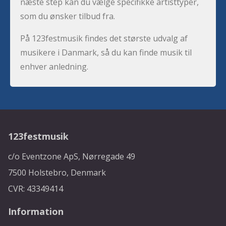
næste step kan du vælge specifikke artisttyper,
som du ønsker tilbud fra.
På 123festmusik findes det største udvalg af
musikere i Danmark, så du kan finde musik til
enhver anledning.
123festmusik
c/o Eventzone ApS, Nørregade 49
7500 Holstebro, Denmark
CVR: 43349414
Information