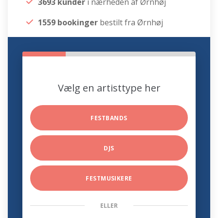
3693 kunder
i nærheden af Ørnhøj
1559 bookinger
bestilt fra Ørnhøj
Vælg en artisttype her
FESTBANDS
DJS
FESTMUSIKERE
ELLER