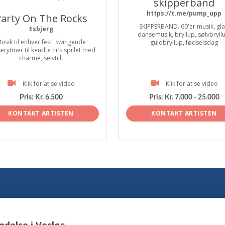
skipperband
https://t.me/pump_upp
arty On The Rocks
SKIPPERBAND. 60'er musik, gl
Esbjerg
dansemusik, bryllup, sølvbryll
usik til enhver fest. Swingende
guldbryllup, fødselsdag
erytmer til kendte hits spillet med
charme, selvtilli
Klik for at se video
Klik for at se video
Pris:
Kr. 6.500
Pris:
Kr. 7.000 - 25.000
KONTAKT ARTISTEN
KONTAKT ARTISTEN