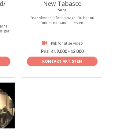
d/
New Tabasco
Sorø
Snør skoene, håret tilbage. Du har nu
fundet dit band til festen.
arne
vælger
Klik for at se video
Pris:
Kr. 9.000 - 12.000
KONTAKT ARTISTEN