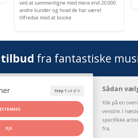
ved at sammenligne med mere end 20.000
andre kunder og hvad de har været
tilfredse med at booke
tilbud
fra fantastiske mus
Sådan væl
her
Step 1
ud af 4
Klik på en over
ESTBANDS
venstre. I næst
specifikke arti
fra.
DJS