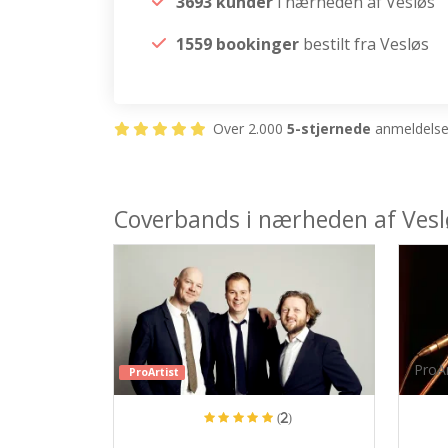
3693 kunder
i nærheden af Vesløs
1559 bookinger
bestilt fra Vesløs
Over 2.000
5-stjernede
anmeldelser
Coverbands i nærheden af Vesl
ProAr
ProArtist
(2)