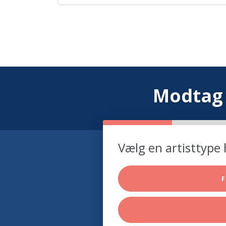
Modtag 
Vælg en artisttype 
F