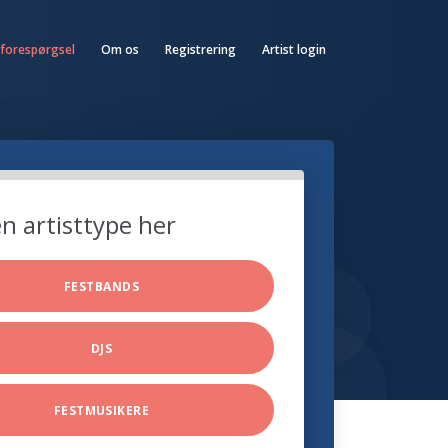
 forespørgsel
Om os
Registrering
Artist login
n artisttype her
FESTBANDS
DJS
FESTMUSIKERE