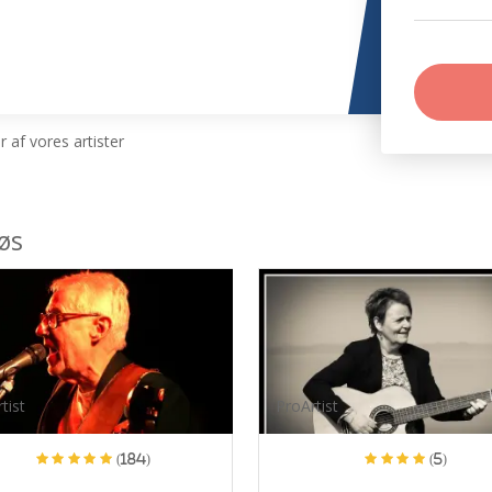
 af vores artister
øs
tist
ProArtist
(184)
(5)