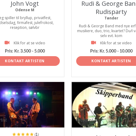
John Vogt
Rudi & George Ban
Odense M
Rudisparty
eg spiller til bryllup, privatfest,
Tønder
dselsdag, firmafest, julefrokost,
Rudi & George Band med nye erf
reseption, sølvbr
musikere, duo, trio, kvartet? Du/I 
selv evt. kom
Klik for at se video
Klik for at se video
Pris:
Kr. 3.500 - 5.000
Pris:
Kr. 5.000 - 10.000
KONTAKT ARTISTEN
KONTAKT ARTISTEN
tist
ProArtist
(1)