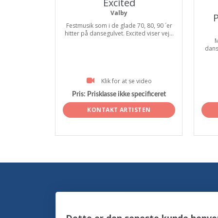
Excited
Valby
P
Festmusik som i de glade 70, 80, 90 ´er
hitter på dansegulvet. Excited viser vej...
M
dans
Klik for at se video
Pris:
Prisklasse ikke specificeret
KONTAKT ARTISTEN