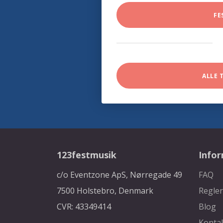
FE
ALLE 
123festmusik
Info
c/o Eventzone ApS, Nørregade 49
FAQ
7500 Holstebro, Denmark
Regler
CVR: 43349414
Blog
Konta