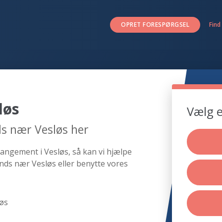
OPRET FORESPØRGSEL
Find
løs
Vælg e
s nær Vesløs her
angement i Vesløs, så kan vi hjælpe
nds nær Vesløs eller benytte vores
løs