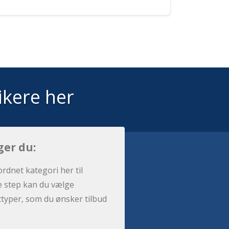
ikere her
ger du:
ordnet kategori her til
e step kan du vælge
sttyper, som du ønsker tilbud