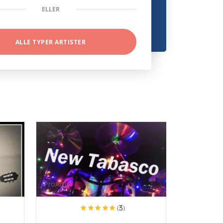
ELLER
ALLE TYPER ARTISTER
ProArtist
(3)