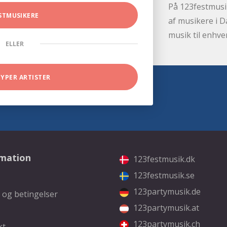
På 123festmusik
STMUSIKERE
af musikere i D
musik til enhve
ELLER
TYPER ARTISTER
rmation
123festmusik.dk
123festmusik.se
123partymusik.de
 og betingelser
123partymusik.at
123partymusik.ch
kt