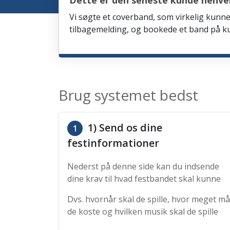
Dette er den seneste kunde henven
Vi søgte et coverband, som virkelig kunne 
tilbagemelding, og bookede et band på ku
Brug systemet bedst
1) Send os dine
1
festinformationer
Nederst på denne side kan du indsende
dine krav til hvad festbandet skal kunne
Dvs. hvornår skal de spille, hvor meget må
de koste og hvilken musik skal de spille