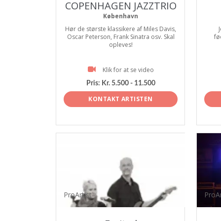
COPENHAGEN JAZZTRIO
København
Hør de største klassikere af Miles Davis,
J
Oscar Peterson, Frank Sinatra osv. Skal
fø
opleves!
Klik for at se video
Pris:
Kr. 5.500 - 11.500
KONTAKT ARTISTEN
ProArtist
ProAr