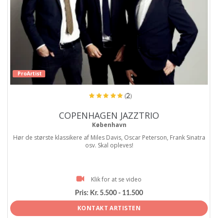
ProArtist
(2)
COPENHAGEN JAZZTRIO
København
Hør de største klassikere af Miles Davis, Oscar Peterson, Frank Sinatra
osv. Skal opleves!
Klik for at se video
Pris:
Kr. 5.500 - 11.500
KONTAKT ARTISTEN