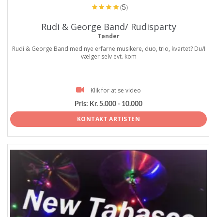
(5)
Rudi & George Band/ Rudisparty
Tønder
Rudi & George Band med nye erfarne musikere, duo, trio, kvartet? Du/I
vælger selv evt. kom
Klik for at se video
Pris:
Kr. 5.000 - 10.000
KONTAKT ARTISTEN