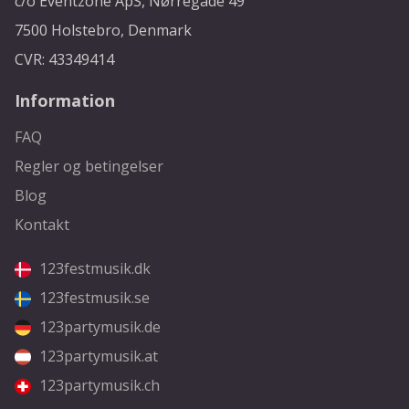
c/o Eventzone ApS, Nørregade 49
7500 Holstebro, Denmark
CVR: 43349414
Information
FAQ
Regler og betingelser
Blog
Kontakt
123festmusik.dk
123festmusik.se
123partymusik.de
123partymusik.at
123partymusik.ch