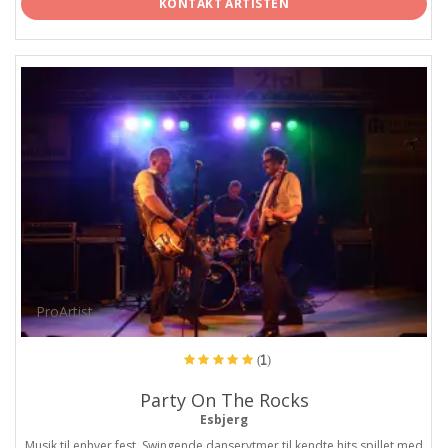
KONTAKT ARTISTEN
ProArtist
(1)
Party On The Rocks
Esbjerg
Musik til enhver fest. Swingende danserytmer til kendte hits spillet med