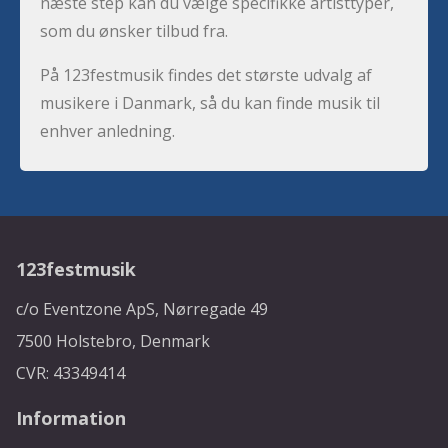
næste step kan du vælge specifikke artisttyper,
som du ønsker tilbud fra.
På 123festmusik findes det største udvalg af
musikere i Danmark, så du kan finde musik til
enhver anledning.
123festmusik
c/o Eventzone ApS, Nørregade 49
7500 Holstebro, Denmark
CVR: 43349414
Information