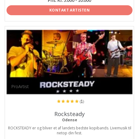
Pris:
Kr. 5.000 - 10.000
KONTAKT ARTISTEN
ProArtist
(1)
Rocksteady
Odense
ROCKSTEADY er og bliver et af landets bedste kopibands. Livemusik til
netop din fest.