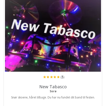
ProArtist
(3)
New Tabasco
Sorø
Snør skoene, håret tilbage. Du har nu fundet dit band til festen.