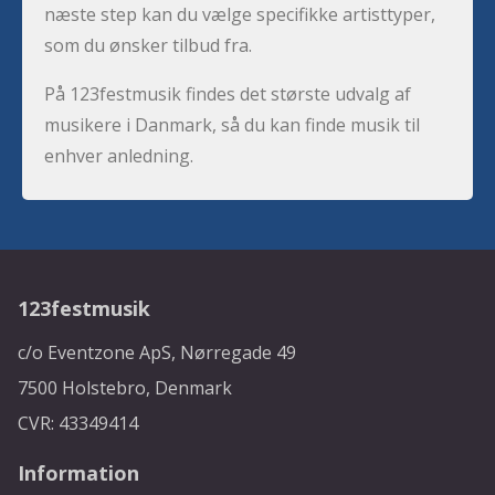
næste step kan du vælge specifikke artisttyper,
som du ønsker tilbud fra.
På 123festmusik findes det største udvalg af
musikere i Danmark, så du kan finde musik til
enhver anledning.
123festmusik
c/o Eventzone ApS, Nørregade 49
7500 Holstebro, Denmark
CVR: 43349414
Information