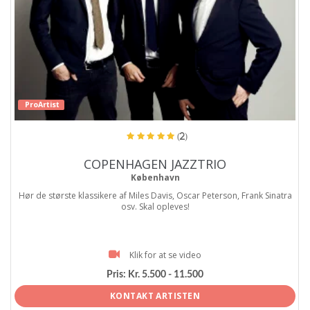
ProArtist
(2)
COPENHAGEN JAZZTRIO
København
Hør de største klassikere af Miles Davis, Oscar Peterson, Frank Sinatra
osv. Skal opleves!
Klik for at se video
Pris:
Kr. 5.500 - 11.500
KONTAKT ARTISTEN