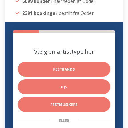
5699 kunder
i nærheden af Odder
2391 bookinger
bestilt fra Odder
Vælg en artisttype her
FESTBANDS
DJS
FESTMUSIKERE
ELLER