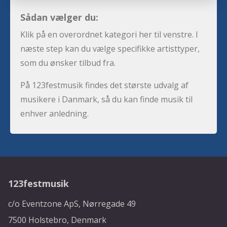
Sådan vælger du:
Klik på en overordnet kategori her til venstre. I
næste step kan du vælge specifikke artisttyper,
som du ønsker tilbud fra.
På 123festmusik findes det største udvalg af
musikere i Danmark, så du kan finde musik til
enhver anledning.
123festmusik
c/o Eventzone ApS, Nørregade 49
7500 Holstebro, Denmark