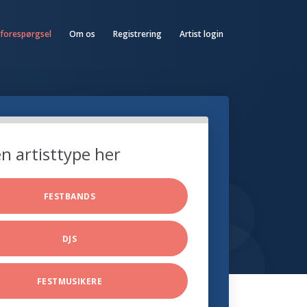
 forespørgsel
Om os
Registrering
Artist login
n artisttype her
FESTBANDS
DJS
FESTMUSIKERE