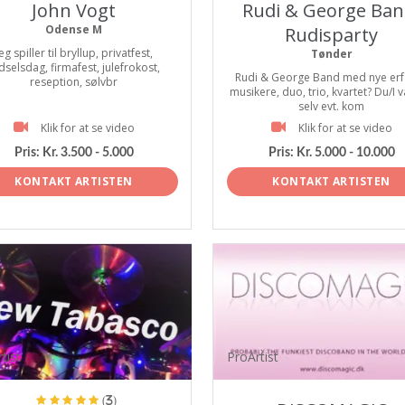
John Vogt
Rudi & George Ban
Odense M
Rudisparty
eg spiller til bryllup, privatfest,
Tønder
dselsdag, firmafest, julefrokost,
Rudi & George Band med nye erf
reseption, sølvbr
musikere, duo, trio, kvartet? Du/I 
selv evt. kom
Klik for at se video
Klik for at se video
Pris:
Kr. 3.500 - 5.000
Pris:
Kr. 5.000 - 10.000
KONTAKT ARTISTEN
KONTAKT ARTISTEN
tist
ProArtist
(3)