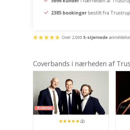
5696 kunder
i nærheden af Trustru
2385 bookinger
bestilt fra Trustru
Over 2.000
5-stjernede
anmeldelser
Coverbands i nærheden af Tru
ProAr
ProArtist
(2)