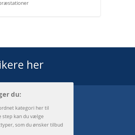
præstationer
ikere her
ger du:
ordnet kategori her til
e step kan du vælge
sttyper, som du ønsker tilbud