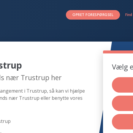
OPRET FORESPØRGSEL
Find
strup
Vælg e
ds nær Trustrup her
rangement i Trustrup, så kan vi hjælpe
nds nær Trustrup eller benytte vores
strup