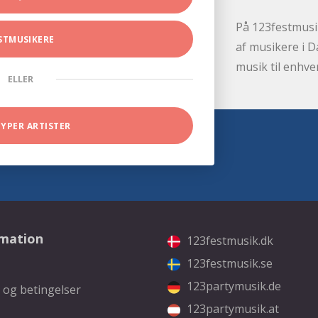
På 123festmusik
STMUSIKERE
af musikere i D
musik til enhve
ELLER
TYPER ARTISTER
rmation
123festmusik.dk
123festmusik.se
123partymusik.de
 og betingelser
123partymusik.at