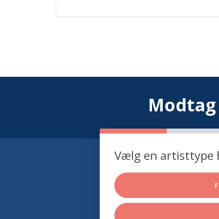
Modtag 
Vælg en artisttype 
F