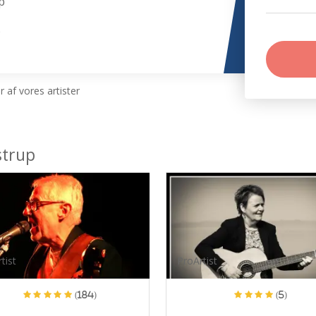
p
p
 af vores artister
strup
tist
ProArtist
(184)
(5)