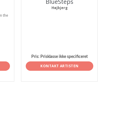
BlueSteps
Højbjerg
n the
Pris:
Prisklasse ikke specificeret
KONTAKT ARTISTEN