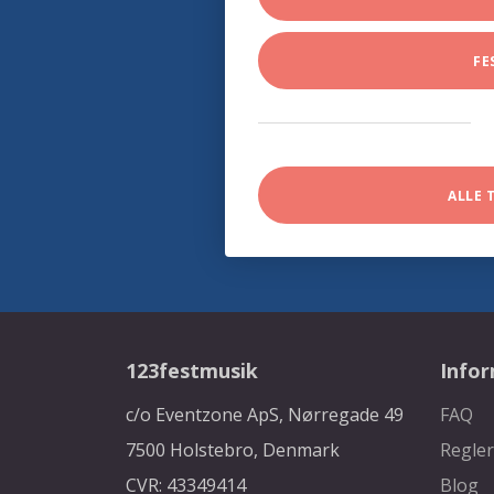
FE
ALLE 
123festmusik
Info
c/o Eventzone ApS, Nørregade 49
FAQ
7500 Holstebro, Denmark
Regler
CVR: 43349414
Blog