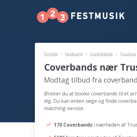
Forside
Festband
Coverbands
Trustrup
Coverbands nær Tru
Modtag tilbud fra coverban
Ønsker du at booke coverbands til et ar
dig. Du kan enten søge og finde coverba
matching-service.
170 Coverbands
i nærheden af Tru