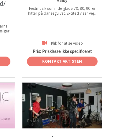
Valby
d/
Festmusik som i de glade 70, 80, 90 ´er
hitter på dansegulvet. Excited viser vej...
arne
vælger
Klik for at se video
Pris:
Prisklasse ikke specificeret
KONTAKT ARTISTEN
ProArtist