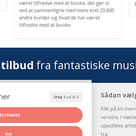
været tilfredse med at booke, det gør vi
ved at sammenligne med mere end 20.000
andre kunder og hvad de har været
tilfredse med at booke
tilbud
fra fantastiske mus
Sådan væl
her
Step 1
ud af 4
Klik på en over
ESTBANDS
venstre. I næst
specifikke arti
fra.
DJS