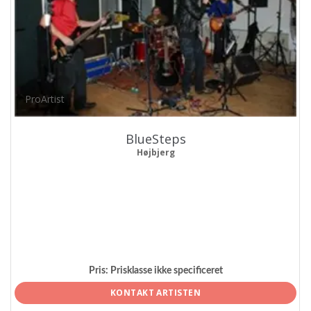
ProArtist
BlueSteps
Højbjerg
Pris:
Prisklasse ikke specificeret
KONTAKT ARTISTEN