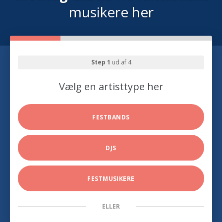
musikere her
Step 1
ud af 4
Vælg en artisttype her
FESTBANDS
DJS
FESTMUSIKERE
ELLER