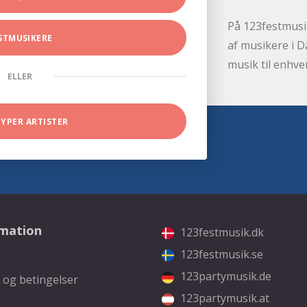
På 123festmusik
STMUSIKERE
af musikere i D
musik til enhve
ELLER
TYPER ARTISTER
rmation
123festmusik.dk
123festmusik.se
123partymusik.de
 og betingelser
123partymusik.at