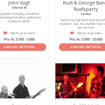
John Vogt
Rudi & George Ban
Odense M
Rudisparty
eg spiller til bryllup, privatfest,
Tønder
dselsdag, firmafest, julefrokost,
Rudi & George Band med nye erf
reseption, sølvbr
musikere, duo, trio, kvartet? Du/I 
selv evt. kom
Klik for at se video
Klik for at se video
Pris:
Kr. 3.500 - 5.000
Pris:
Kr. 5.000 - 10.000
KONTAKT ARTISTEN
KONTAKT ARTISTEN
tist
ProArtist