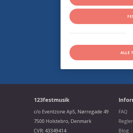
FE
ALLE 
123festmusik
Info
c/o Eventzone ApS, Nørregade 49
FAQ
7500 Holstebro, Denmark
Regler
CVR: 43349414
Blog