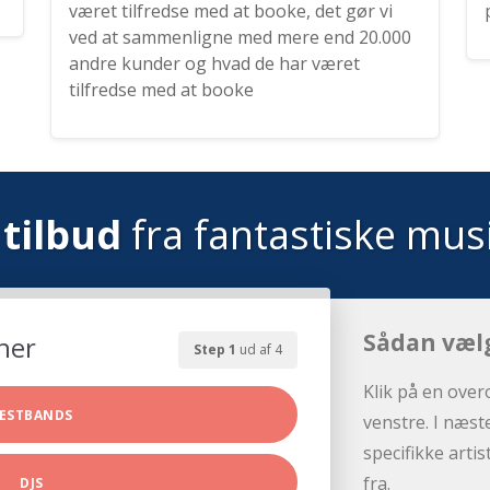
været tilfredse med at booke, det gør vi
ved at sammenligne med mere end 20.000
andre kunder og hvad de har været
tilfredse med at booke
tilbud
fra fantastiske mus
Sådan væl
her
Step 1
ud af 4
Klik på en over
ESTBANDS
venstre. I næst
specifikke arti
fra.
DJS