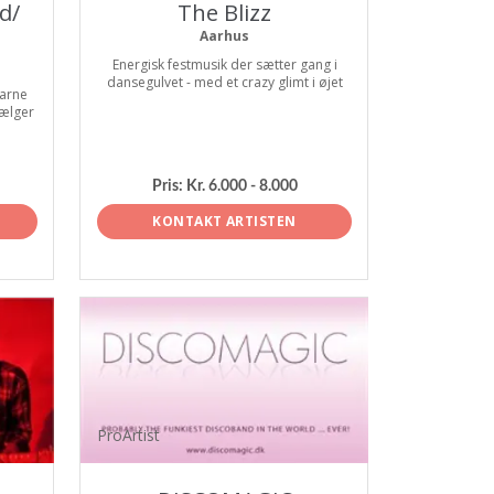
d/
The Blizz
Aarhus
Energisk festmusik der sætter gang i
dansegulvet - med et crazy glimt i øjet
arne
vælger
Pris:
Kr. 6.000 - 8.000
KONTAKT ARTISTEN
ProArtist