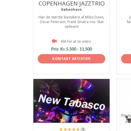
COPENHAGEN JAZZTRIO
København
Hør de største klassikere af Miles Davis,
J
Oscar Peterson, Frank Sinatra osv. Skal
fø
opleves!
Klik for at se video
Pris:
Kr. 5.500 - 11.500
KONTAKT ARTISTEN
ProArtist
ProAr
(3)