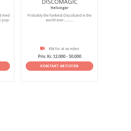
DISCOMAGIC
Helsingør
nd med
Probably the funkiest Discoband in the
e pop-
world ever...........
Klik for at se video
Pris:
Kr. 12.000 - 50.000
KONTAKT ARTISTEN