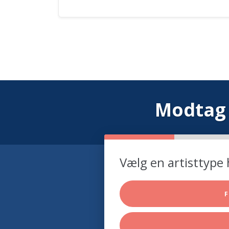
Modtag 
Vælg en artisttype 
F