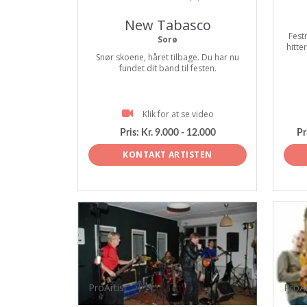
New Tabasco
Fest
Sorø
hitte
Snør skoene, håret tilbage. Du har nu
fundet dit band til festen.
Klik for at se video
Pris:
Kr. 9.000 - 12.000
Pr
KONTAKT ARTISTEN
ProArtist
ProAr