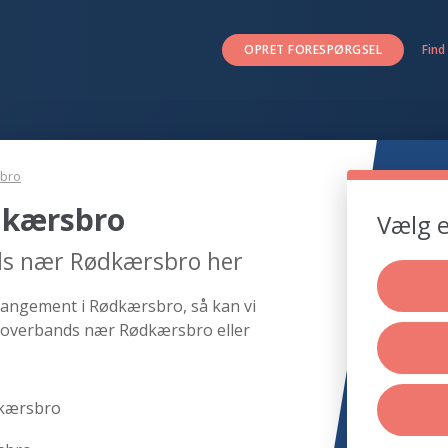
OPRET FORESPØRGSEL
Find
bro
dkærsbro
Vælg e
ds nær Rødkærsbro her
rangement i Rødkærsbro, så kan vi
 coverbands nær Rødkærsbro eller
dkærsbro