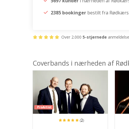
5697 kunder
i nærheden af Rødkær
2385 bookinger
bestilt fra Rødkær
Over 2.000
5-stjernede
anmeldelser
Coverbands i nærheden af Rø
ProAr
ProArtist
(2)