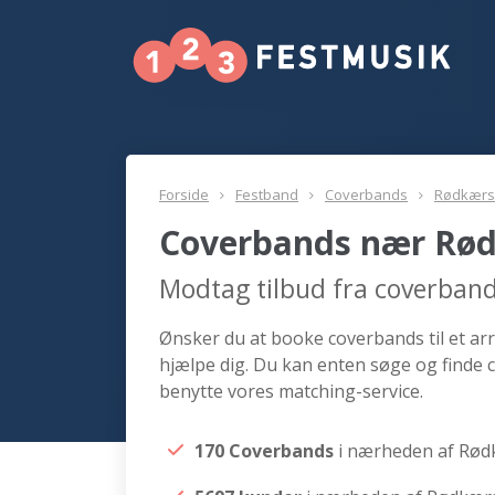
Forside
Festband
Coverbands
Rødkærs
Coverbands nær Rø
Modtag tilbud fra coverban
Ønsker du at booke coverbands til et ar
hjælpe dig. Du kan enten søge og finde
benytte vores matching-service.
170 Coverbands
i nærheden af Rø