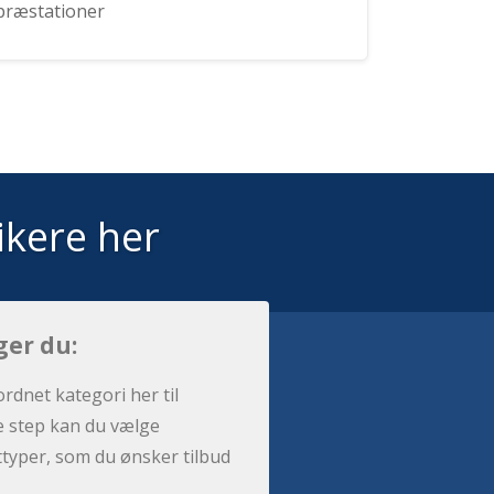
præstationer
ikere her
ger du:
ordnet kategori her til
e step kan du vælge
sttyper, som du ønsker tilbud