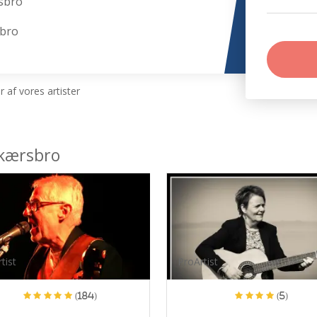
sbro
sbro
 af vores artister
dkærsbro
tist
ProArtist
(184)
(5)