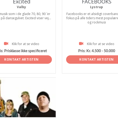
Excited
FACEBOOKS
Valby
Lystrup
musik som i de glade 70, 80, 90 ´er
Facebooks er et alsidigt coverba
r på dansegulvet. Excited viser vej...
fokus på alle tiders mest populær
og rockmusi
Klik for at se video
Klik for at se video
is:
Prisklasse ikke specificeret
Pris:
Kr. 4.500 - 50.000
KONTAKT ARTISTEN
KONTAKT ARTISTEN
tist