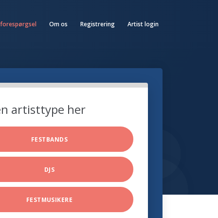
 forespørgsel
Om os
Registrering
Artist login
n artisttype her
FESTBANDS
DJS
FESTMUSIKERE