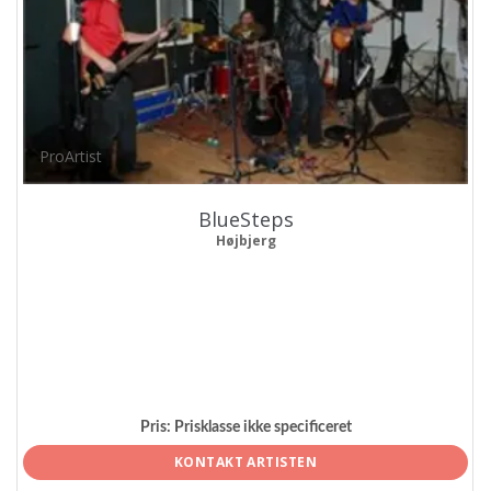
ProArtist
BlueSteps
Højbjerg
Pris:
Prisklasse ikke specificeret
KONTAKT ARTISTEN