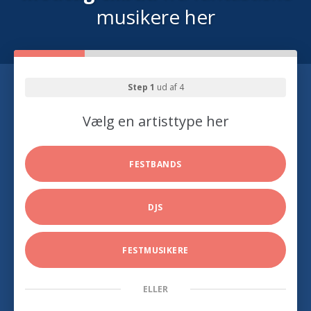
musikere her
Step 1
ud af 4
Vælg en artisttype her
FESTBANDS
DJS
FESTMUSIKERE
ELLER