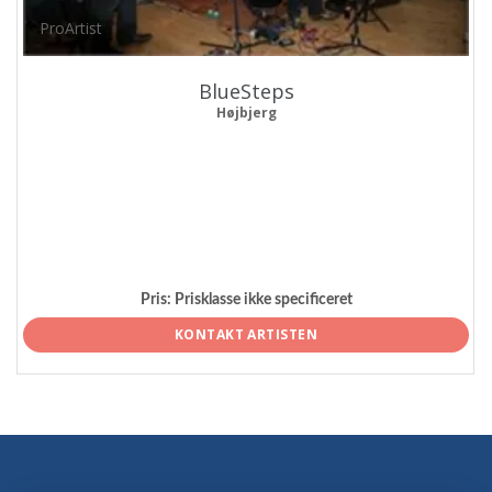
ProArtist
BlueSteps
Højbjerg
Pris:
Prisklasse ikke specificeret
KONTAKT ARTISTEN