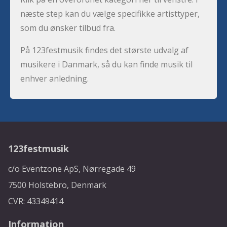
næste step kan du vælge specifikke artisttyper,
som du ønsker tilbud fra.
På 123festmusik findes det største udvalg af
musikere i Danmark, så du kan finde musik til
enhver anledning.
123festmusik
c/o Eventzone ApS, Nørregade 49
7500 Holstebro, Denmark
CVR: 43349414
Information