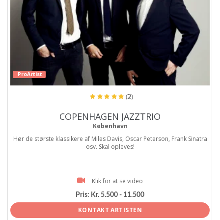
ProArtist
(2)
COPENHAGEN JAZZTRIO
København
Hør de største klassikere af Miles Davis, Oscar Peterson, Frank Sinatra
osv. Skal opleves!
Klik for at se video
Pris:
Kr. 5.500 - 11.500
KONTAKT ARTISTEN