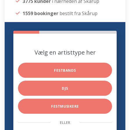
3775 kunder
i nærheden af Skårup
1559 bookinger
bestilt fra Skårup
Vælg en artisttype her
FESTBANDS
DJS
FESTMUSIKERE
ELLER