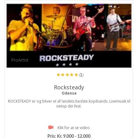
ProArtist
(1)
Rocksteady
Odense
ROCKSTEADY er og bliver et af landets bedste kopibands. Livemusik til
netop din fest.
Klik for at se video
Pris:
Kr. 9.000 - 12.000