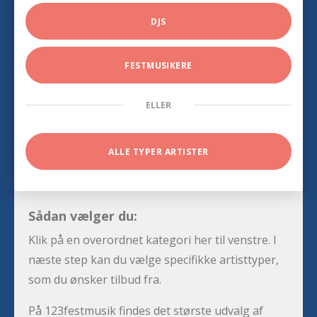
DJS
FESTMUSIKERE
ELLER
ALLE TYPER ARTISTER
Sådan vælger du:
Klik på en overordnet kategori her til venstre. I
næste step kan du vælge specifikke artisttyper,
som du ønsker tilbud fra.
På 123festmusik findes det største udvalg af