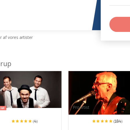
 af vores artister
trup
ProArtist
ist
(4)
(184)