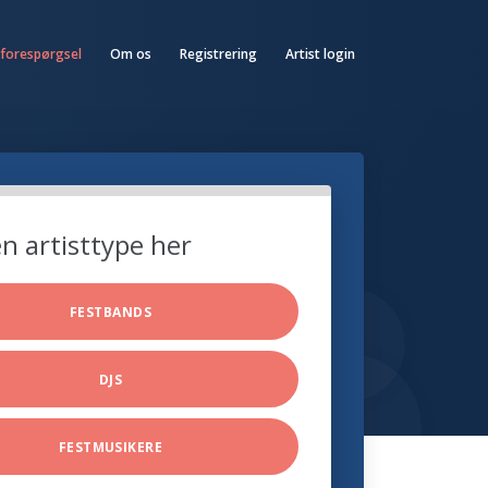
 forespørgsel
Om os
Registrering
Artist login
n artisttype her
FESTBANDS
DJS
FESTMUSIKERE