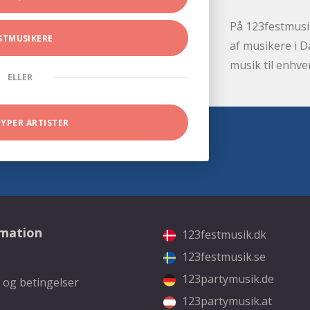
På 123festmusik
STMUSIKERE
af musikere i D
musik til enhve
ELLER
TYPER ARTISTER
rmation
123festmusik.dk
123festmusik.se
123partymusik.de
 og betingelser
123partymusik.at