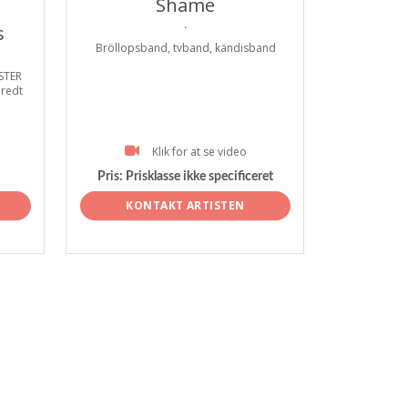
Shame
.
s
Bröllopsband, tvband, kändisband
ESTER
bredt
Klik for at se video
Pris:
Prisklasse ikke specificeret
KONTAKT ARTISTEN