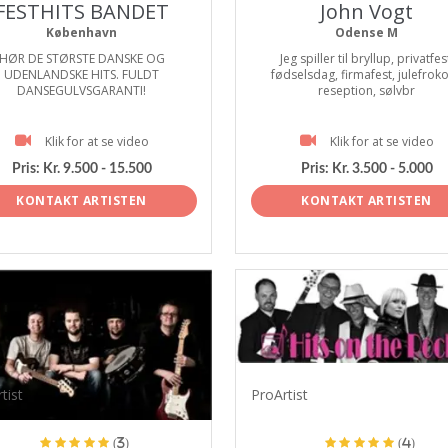
FESTHITS BANDET
John Vogt
København
Odense M
HØR DE STØRSTE DANSKE OG
Jeg spiller til bryllup, privatfes
UDENLANDSKE HITS. FULDT
fødselsdag, firmafest, julefroko
DANSEGULVSGARANTI!
reseption, sølvbr
Klik for at se video
Klik for at se video
Pris:
Kr. 9.500 - 15.500
Pris:
Kr. 3.500 - 5.000
KONTAKT ARTISTEN
KONTAKT ARTISTEN
tist
ProArtist
(3)
(4)