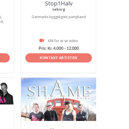
Stop1Halv
søborg
t,
Danmarks hyggeligste partyband
st,
Klik for at se video
Pris:
Kr. 4.000 - 12.000
KONTAKT ARTISTEN
ProArtist