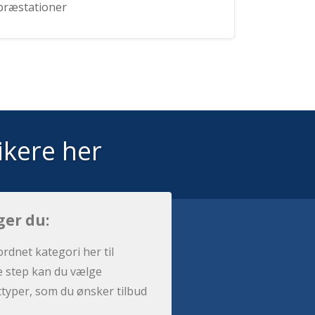
præstationer
ikere her
ger du:
ordnet kategori her til
e step kan du vælge
sttyper, som du ønsker tilbud