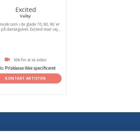
Excited
Valby
musik som i de glade 70, 80, 90 ´er
r på dansegulvet. Excited viser vej...
Klik for at se video
is:
Prisklasse ikke specificeret
KONTAKT ARTISTEN