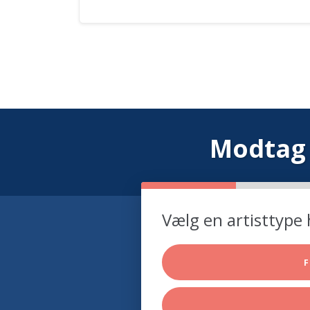
Modtag 
Vælg en artisttype 
F