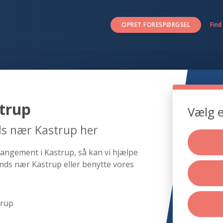
OPRET FORESPØRGSEL
Find
trup
Vælg e
ds nær Kastrup her
rangement i Kastrup, så kan vi hjælpe
nds nær Kastrup eller benytte vores
trup