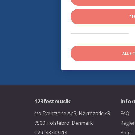
FE
ALLE 
123festmusik
Info
c/o Eventzone ApS, Nørregade 49
FAQ
7500 Holstebro, Denmark
Regler
CVR: 43349414
Blog