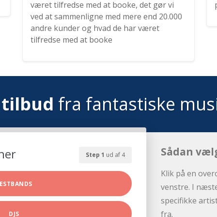
været tilfredse med at booke, det gør vi
ved at sammenligne med mere end 20.000
andre kunder og hvad de har været
tilfredse med at booke
tilbud
fra fantastiske mus
Sådan væl
her
Step 1
ud af 4
Klik på en over
ESTBANDS
venstre. I næst
specifikke arti
fra.
DJS