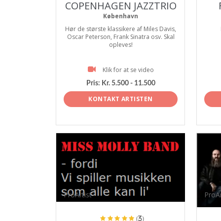
COPENHAGEN JAZZTRIO
København
Hør de største klassikere af Miles Davis,
Oscar Peterson, Frank Sinatra osv. Skal
opleves!
Klik for at se video
Pris:
Kr. 5.500 - 11.500
KONTAKT ARTISTEN
ProArtist
ProAr
(3)