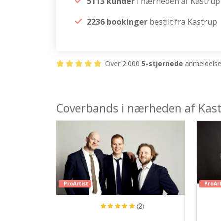
5113 kunder
i nærheden af Kastrup
2236 bookinger
bestilt fra Kastrup
Over 2.000
5-stjernede
anmeldelser
Coverbands i nærheden af Kas
ProArtist
ProArt
(2)