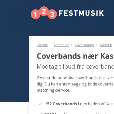
Forside
Festband
Coverbands
Kastrup
Coverbands nær Kas
Modtag tilbud fra coverban
Ønsker du at booke coverbands til et ar
dig. Du kan enten søge og finde coverba
matching-service.
152 Coverbands
i nærheden af Kas