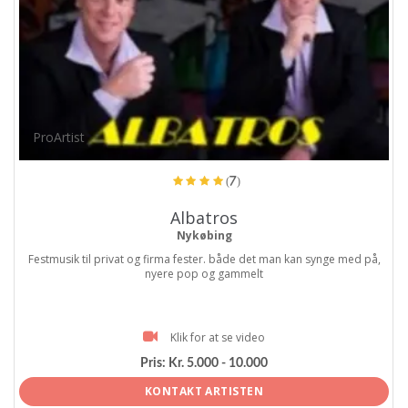
ProArtist
(7)
Albatros
Nykøbing
Festmusik til privat og firma fester. både det man kan synge med på,
nyere pop og gammelt
Klik for at se video
Pris:
Kr. 5.000 - 10.000
KONTAKT ARTISTEN