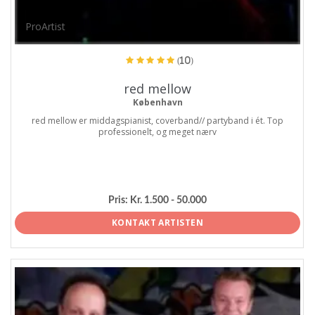
ProArtist
(10)
red mellow
København
red mellow er middagspianist, coverband// partyband i ét. Top
professionelt, og meget nærv
Pris:
Kr. 1.500 - 50.000
KONTAKT ARTISTEN