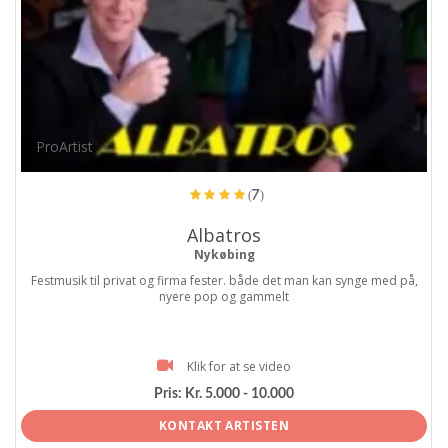
ProArtist
(7)
Albatros
Nykøbing
Festmusik til privat og firma fester. både det man kan synge med på,
nyere pop og gammelt
Klik for at se video
Pris:
Kr. 5.000 - 10.000
KONTAKT ARTISTEN