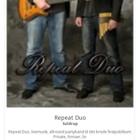
ProArtist
Repeat Duo
Suldrup
Repeat Duo, livemusik, allround partyband til det brede festpublikum.
Private, firmaer, br