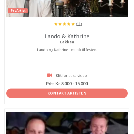
ProArtist
(11)
Lando & Kathrine
Løkken
Lando og Kathrine - musik til festen.
Klik for at se video
Pris:
Kr. 8.000 - 15.000
KONTAKT ARTISTEN