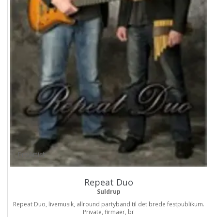
ProArtist
Repeat Duo
Suldrup
Repeat Duo, livemusik, allround partyband til det brede festpublikum.
Private, firmaer, br