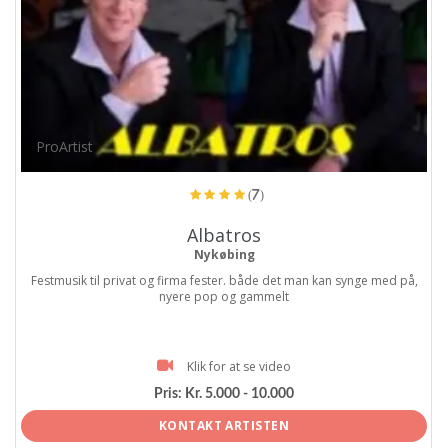
ProArtist
(7)
Albatros
Nykøbing
Festmusik til privat og firma fester. både det man kan synge med på,
nyere pop og gammelt
Klik for at se video
Pris:
Kr. 5.000 - 10.000
KONTAKT ARTISTEN