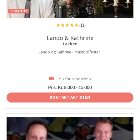
ProArtist
(11)
Lando & Kathrine
Løkken
Lando og Kathrine - musik til festen.
Klik for at se video
Pris:
Kr. 8.000 - 15.000
KONTAKT ARTISTEN