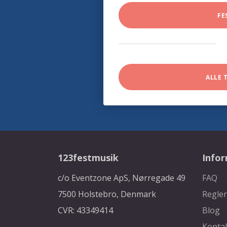
FE
ALLE 
123festmusik
Info
c/o Eventzone ApS, Nørregade 49
FAQ
7500 Holstebro, Denmark
Regler
CVR: 43349414
Blog
Konta