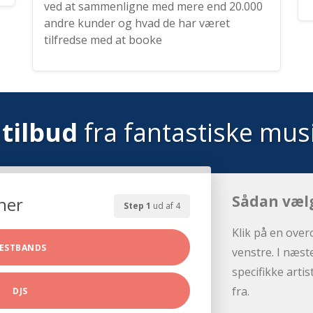
ved at sammenligne med mere end 20.000
andre kunder og hvad de har været
tilfredse med at booke
tilbud
fra fantastiske mus
Sådan væl
her
Step 1
ud af 4
Klik på en over
ESTBANDS
venstre. I næst
specifikke arti
fra.
DJS