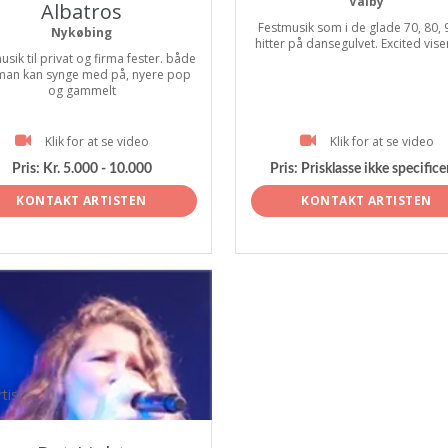
Valby
Albatros
Festmusik som i de glade 70, 80, 9
Nykøbing
hitter på dansegulvet. Excited viser 
usik til privat og firma fester. både
man kan synge med på, nyere pop
og gammelt
Klik for at se video
Klik for at se video
Pris:
Kr. 5.000 - 10.000
Pris:
Prisklasse ikke specifice
KONTAKT ARTISTEN
KONTAKT ARTISTEN
tist