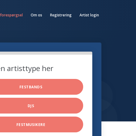
 forespørgsel
Om os
Registrering
Artist login
n artisttype her
FESTBANDS
DJS
FESTMUSIKERE