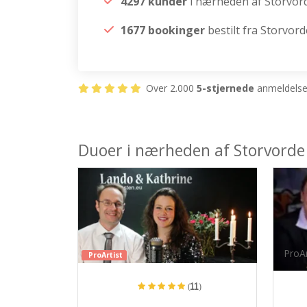
4297 kunder
i nærheden af Storvor
1677 bookinger
bestilt fra Storvord
Over 2.000
5-stjernede
anmeldelser
Duoer i nærheden af Storvorde
ProAr
ProArtist
(11)