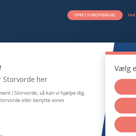
OPRET FORESPØRGSEL
Find
e
Vælg e
 Storvorde her
ent i Storvorde, så kan vi hjælpe dig.
torvorde eller benytte vores