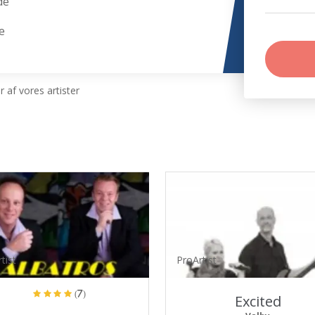
de
e
 af vores artister
tist
ProArtist
(7)
Excited