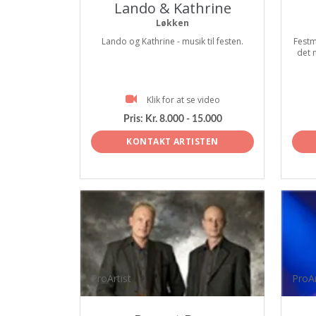
Lando & Kathrine
Løkken
Lando og Kathrine - musik til festen.
Festm
det 
Klik for at se video
Pris:
Kr. 8.000 - 15.000
KONTAKT ARTISTEN
ProArtist
ProAr