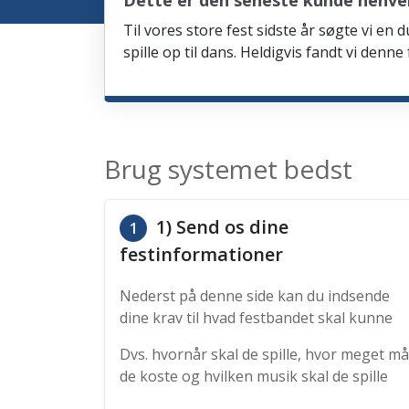
Dette er den seneste kunde henve
Til vores store fest sidste år søgte vi e
spille op til dans. Heldigvis fandt vi denn
Brug systemet bedst
1) Send os dine
1
festinformationer
Nederst på denne side kan du indsende
dine krav til hvad festbandet skal kunne
Dvs. hvornår skal de spille, hvor meget må
de koste og hvilken musik skal de spille