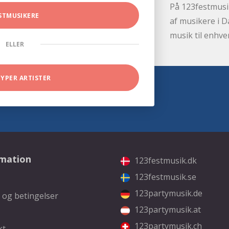
På 123festmusik
STMUSIKERE
af musikere i D
musik til enhve
ELLER
TYPER ARTISTER
rmation
123festmusik.dk
123festmusik.se
123partymusik.de
 og betingelser
123partymusik.at
123partymusik.ch
kt