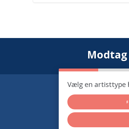
Modtag 
Vælg en artisttype 
F