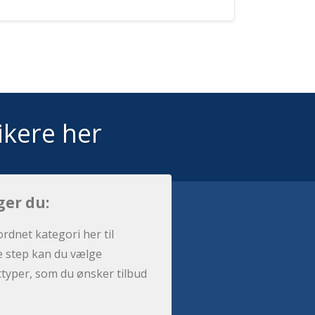
ikere her
ger du:
ordnet kategori her til
e step kan du vælge
sttyper, som du ønsker tilbud