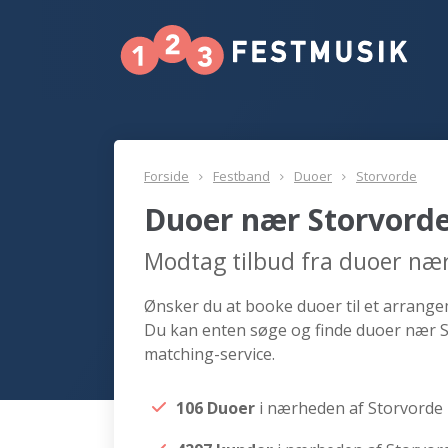
Forside
Festband
Duoer
Storvorde
Duoer nær Storvord
Modtag tilbud fra duoer nær
Ønsker du at booke duoer til et arrangem
Du kan enten søge og finde duoer nær S
matching-service.
106 Duoer
i nærheden af Storvorde