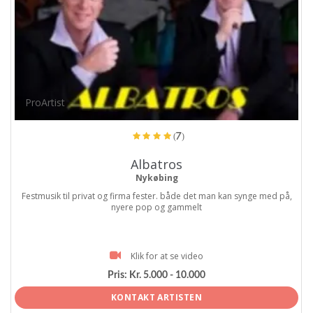
ProArtist
(7)
Albatros
Nykøbing
Festmusik til privat og firma fester. både det man kan synge med på,
nyere pop og gammelt
Klik for at se video
Pris:
Kr. 5.000 - 10.000
KONTAKT ARTISTEN