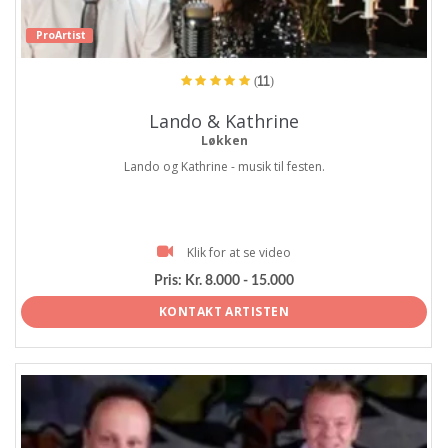
ProArtist
(11)
Lando & Kathrine
Løkken
Lando og Kathrine - musik til festen.
Klik for at se video
Pris:
Kr. 8.000 - 15.000
KONTAKT ARTISTEN