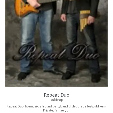
ProArtist
Repeat Duo
Suldrup
Repeat Duo, livemusik, allround partyband til det brede festpublikum.
Private, firmaer, br