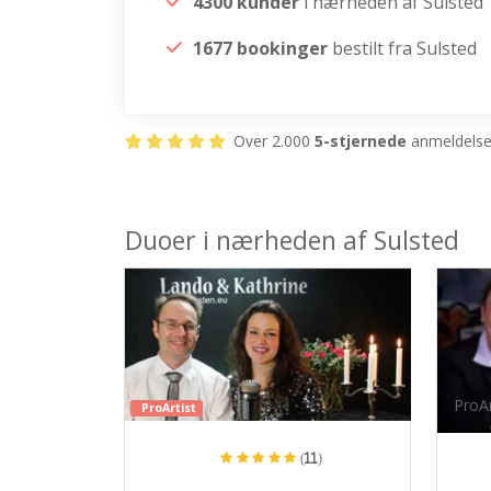
4300 kunder
i nærheden af Sulsted
1677 bookinger
bestilt fra Sulsted
Over 2.000
5-stjernede
anmeldelser
Duoer i nærheden af Sulsted
ProAr
ProArtist
(11)