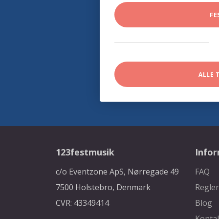
FE
ALLE 
123festmusik
Info
c/o Eventzone ApS, Nørregade 49
FAQ
7500 Holstebro, Denmark
Regler
CVR: 43349414
Blog
Konta