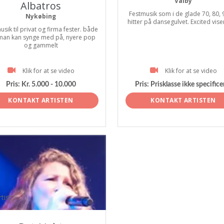
Valby
Albatros
Festmusik som i de glade 70, 80, 9
Nykøbing
hitter på dansegulvet. Excited viser 
usik til privat og firma fester. både
man kan synge med på, nyere pop
og gammelt
Klik for at se video
Klik for at se video
Pris:
Kr. 5.000 - 10.000
Pris:
Prisklasse ikke specifice
KONTAKT ARTISTEN
KONTAKT ARTISTEN
tist