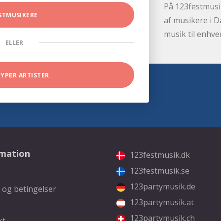
På 123festmusik
STMUSIKERE
af musikere i D
musik til enhve
ELLER
TYPER ARTISTER
rmation
123festmusik.dk
123festmusik.se
123partymusik.de
 og betingelser
123partymusik.at
123partymusik.ch
kt