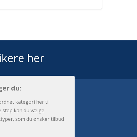
ikere her
ger du:
ordnet kategori her til
e step kan du vælge
sttyper, som du ønsker tilbud