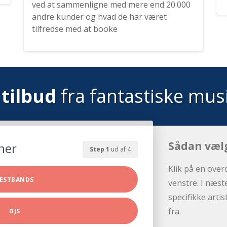
ved at sammenligne med mere end 20.000
andre kunder og hvad de har været
tilfredse med at booke
tilbud
fra fantastiske mus
Sådan væl
her
Step 1
ud af 4
Klik på en over
ESTBANDS
venstre. I næst
specifikke arti
fra.
DJS