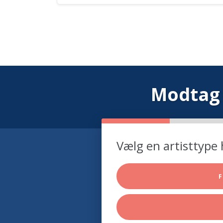
Modtag 
Vælg en artisttype 
F