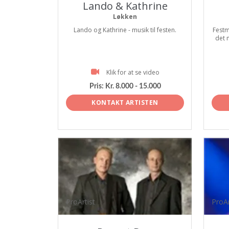
Lando & Kathrine
Løkken
Lando og Kathrine - musik til festen.
Festm
det 
Klik for at se video
Pris:
Kr. 8.000 - 15.000
KONTAKT ARTISTEN
ProArtist
ProAr