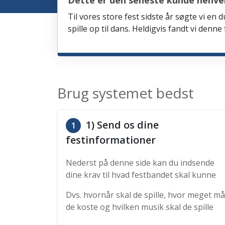
Dette er den seneste kunde henven
Til vores store fest sidste år søgte vi e
spille op til dans. Heldigvis fandt vi denn
Brug systemet bedst
1) Send os dine
1
festinformationer
Nederst på denne side kan du indsende
dine krav til hvad festbandet skal kunne
Dvs. hvornår skal de spille, hvor meget må
de koste og hvilken musik skal de spille