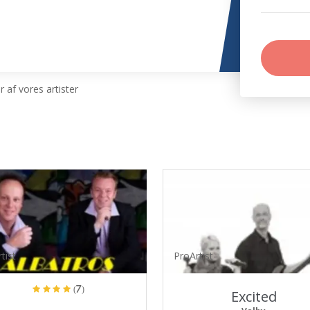
 af vores artister
tist
ProArtist
(7)
Excited