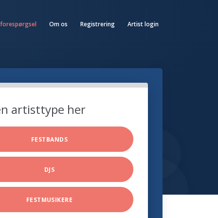
 forespørgsel
Om os
Registrering
Artist login
n artisttype her
FESTBANDS
DJS
FESTMUSIKERE